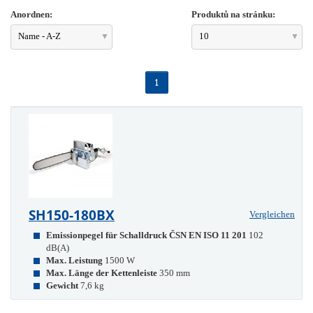
Anordnen:
Produktů na stránku:
Name - A-Z
10
1
SH150-180BX
Vergleichen
Emissionpegel für Schalldruck ČSN EN ISO 11 201
102
dB(A)
Max. Leistung
1500 W
Max. Länge der Kettenleiste
350 mm
Gewicht
7,6 kg