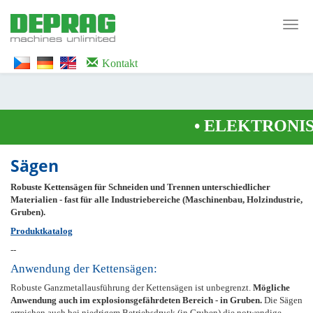
<noscript><iframe src="https://www.googletagmanager.com/ns.html?id=GTM-
WTG9QS7C" height="0" width="0" style="display:none;visibility:hidden">
Toggl
</iframe></noscript>
navig
Kontakt
•
ELEKTRONIS
Sägen
Robuste Kettensägen für Schneiden und Trennen unterschiedlicher
Materialien - fast für alle Industriebereiche (Maschinenbau, Holzindustrie,
Gruben).
Produktkatalog
--
Anwendung der Kettensägen:
Robuste Ganzmetallausführung der Kettensägen ist unbegrenzt.
Mögliche
Anwendung auch im explosionsgefährdeten Bereich - in Gruben.
Die Sägen
erreichen auch bei niedrigem Betriebsdruck (in Gruben) die notwendige