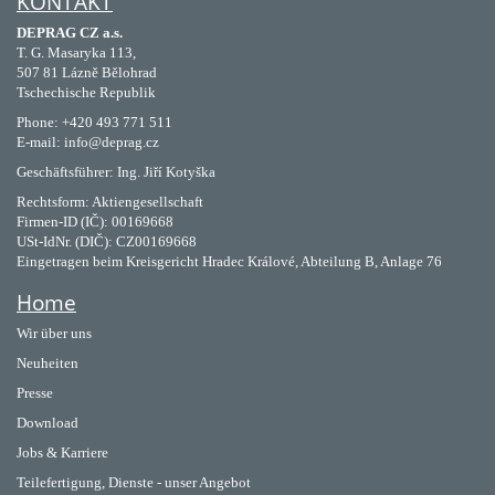
KONTAKT
DEPRAG CZ a.s.
T. G. Masaryka 113,
507 81 Lázně Bělohrad
Tschechische Republik
Phone: +420 493 771 511
E-mail: info@deprag.cz
Geschäftsführer: Ing. Jiří Kotyška
Rechtsform: Aktiengesellschaft
Firmen-ID (IČ): 00169668
USt-IdNr. (DIČ): CZ00169668
Eingetragen beim Kreisgericht Hradec Králové, Abteilung B, Anlage 76
Home
Wir über uns
Neuheiten
Presse
Download
Jobs & Karriere
Teilefertigung, Dienste - unser Angebot