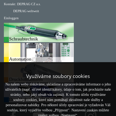
Kontakt:
DEPRAG CZ a.s.
DEPRAG weltweit
Einloggen
Schraubtechnik
Automation
Využíváme soubory cookies
Druckluftmotoren
Na našem webu získáváme, ukládáme a zpracováváme informace o jeho
uživatelích (např. síťové identifikátory, údaje o tom, jak procházíte naše
stránky, nebo jaký obsah vás zajímá). K tomuto účelu využíváme
Druckluftwerkzeuge
soubory cookies, které nám pomáhají zkvalitnit naše služby a
personalizovat nabídky. Pro některé účely zpracování je vyžadován Váš
souhlas, který vyjádříte volbou „Přijmout“. Nastavení cookies můžete
změnit volbou „Nastavení“.