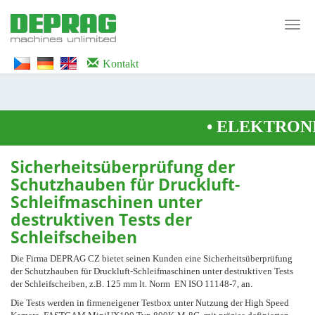
<noscript><iframe src="https://www.googletagmanager.com/ns.html?id=GTM-
WTG9QS7C" height="0" width="0" style="display:none;visibility:hidden">
Toggl
</iframe></noscript>
navig
Kontakt
•
ELEKTRONI
Sicherheitsüberprüfung der
Schutzhauben für Druckluft-
Schleifmaschinen unter
destruktiven Tests der
Schleifscheiben
Die Firma DEPRAG CZ bietet seinen Kunden eine Sicherheitsüberprüfung
der Schutzhauben für Druckluft-Schleifmaschinen unter destruktiven Tests
der Schleifscheiben, z.B. 125 mm lt. Norm EN ISO 11148-7, an.
Die Tests werden in firmeneigener Testbox unter Nutzung der High Speed