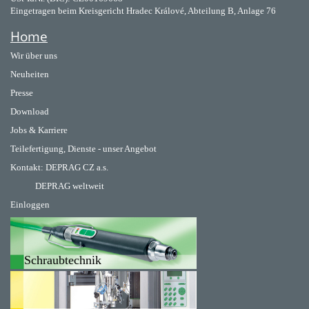
Eingetragen beim Kreisgericht Hradec Králové, Abteilung B, Anlage 76
Home
Wir über uns
Neuheiten
Presse
Download
Jobs & Karriere
Teilefertigung, Dienste - unser Angebot
Kontakt:
DEPRAG CZ a.s.
DEPRAG weltweit
Einloggen
Schraubtechnik