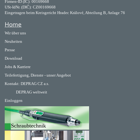
Firmen-ID (IČ): 00169668
USt-IdNr. (DIČ): CZ00169668
Eingetragen beim Kreisgericht Hradec Králové, Abteilung B, Anlage 76
Home
Wir über uns
Neuheiten
Presse
Download
Jobs & Karriere
Teilefertigung, Dienste - unser Angebot
Kontakt:
DEPRAG CZ a.s.
DEPRAG weltweit
Einloggen
Schraubtechnik