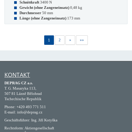
Schnittkraft
3400 N
Gewicht (ohne Zangeneinsatz)
0,48 kg
Durchmesser
50 mm
Länge (ohne Zangeneinsatz)
173 mm
1
2
»
»»
KONTAKT
DEPRAG CZ a.s.
T. G. Masaryka 113,
507 81 Lázně Bělohrad
Tschechische Republik
Phone: +420 493 771 511
E-mail: info@deprag.cz
Geschäftsführer: Ing. Jiří Kotyška
Rechtsform: Aktiengesellschaft