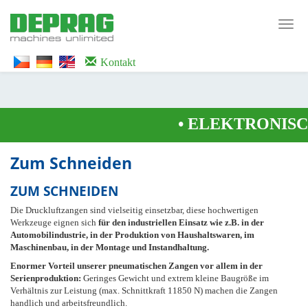
<noscript><iframe src="https://www.googletagmanager.com/ns.html?id=GTM-
WTG9QS7C" height="0" width="0" style="display:none;visibility:hidden">
Toggl
</iframe></noscript>
navig
Kontakt
•
ELEKTRONISCH
Zum Schneiden
ZUM SCHNEIDEN
Die Druckluftzangen sind vielseitig einsetzbar, diese hochwertigen
Werkzeuge eignen sich
für den industriellen Einsatz wie z.B. in der
Automobilindustrie, in der Produktion von Haushaltswaren, im
Maschinenbau, in der Montage und Instandhaltung.
Enormer Vorteil unserer pneumatischen Zangen vor allem in der
Serienproduktion:
Geringes Gewicht und extrem kleine Baugröße im
Verhältnis zur Leistung (max. Schnittkraft 11850 N) machen die Zangen
handlich und arbeitsfreundlich.