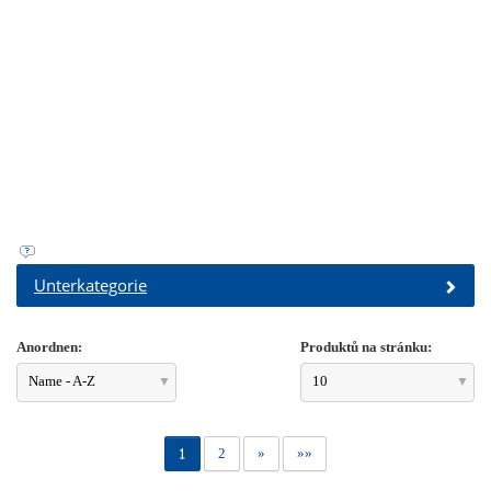
Unterkategorie
Anordnen:
Produktů na stránku:
Name - A-Z
10
1
2
»
»»