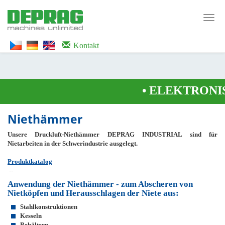
<noscript><iframe src="https://www.googletagmanager.com/ns.html?id=GTM-
WTG9QS7C" height="0" width="0" style="display:none;visibility:hidden">
Toggl
</iframe></noscript>
navig
Kontakt
•
ELEKTRONIS
Niethämmer
Unsere Druckluft-Niethämmer DEPRAG INDUSTRIAL sind für
Nietarbeiten in der Schwerindustrie ausgelegt.
Produktkatalog
--
Anwendung der Niethämmer
- zum Abscheren von
Nietköpfen und Herausschlagen der Niete aus
:
Stahlkonstruktionen
Kesseln
Behältern