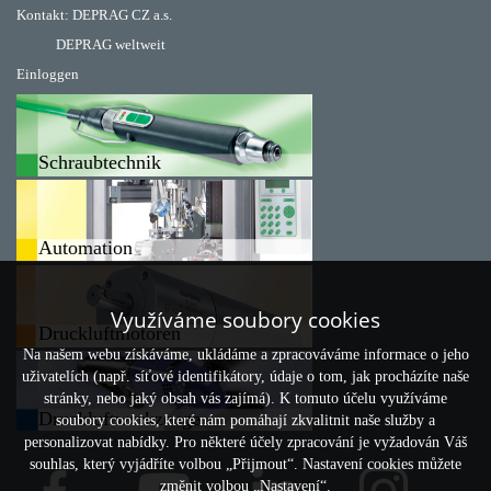
Kontakt:
DEPRAG CZ a.s.
DEPRAG weltweit
Einloggen
Schraubtechnik
Automation
Využíváme soubory cookies
Druckluftmotoren
Na našem webu získáváme, ukládáme a zpracováváme informace o jeho
uživatelích (např. síťové identifikátory, údaje o tom, jak procházíte naše
stránky, nebo jaký obsah vás zajímá). K tomuto účelu využíváme
Druckluftwerkzeuge
soubory cookies, které nám pomáhají zkvalitnit naše služby a
personalizovat nabídky. Pro některé účely zpracování je vyžadován Váš
souhlas, který vyjádříte volbou „Přijmout“. Nastavení cookies můžete
změnit volbou „Nastavení“.