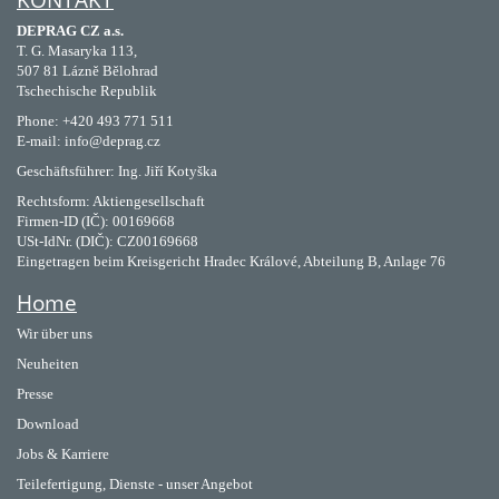
KONTAKT
DEPRAG CZ a.s.
T. G. Masaryka 113,
507 81 Lázně Bělohrad
Tschechische Republik
Phone: +420 493 771 511
E-mail: info@deprag.cz
Geschäftsführer: Ing. Jiří Kotyška
Rechtsform: Aktiengesellschaft
Firmen-ID (IČ): 00169668
USt-IdNr. (DIČ): CZ00169668
Eingetragen beim Kreisgericht Hradec Králové, Abteilung B, Anlage 76
Home
Wir über uns
Neuheiten
Presse
Download
Jobs & Karriere
Teilefertigung, Dienste - unser Angebot