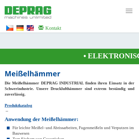
<noscript><iframe src="https://www.googletagmanager.com/ns.html?id=GTM-
WTG9QS7C" height="0" width="0" style="display:none;visibility:hidden">
Toggl
</iframe></noscript>
navig
Kontakt
•
ELEKTRONISC
Meißelhämmer
Die Meißelhämmer DEPRAG INDUSTRIAL finden ihren Einsatz in der
Schwerindustrie. Unsere Drucklufthämmer sind extrem beständig und
zuverlässig.
Produktkatalog
--
Anwendung der Meißelhämmer:
Für leichte Meißel- und Abrissarbeiten, Fugenmeißeln und Verputzen im
Bauwesen
Zum Säubern von Gussstücken