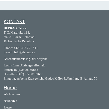
KONTAKT
DEPRAG CZ a.s.
T. G. Masaryka 113,
507 81 Lázně Bělohrad
Tschechische Republik
Phone: +420 493 771 511
E-mail: info@deprag.cz
Geschäftsführer: Ing. Jiří Kotyška
Rechtsform: Aktiengesellschaft
Firmen-ID (IČ): 00169668
USt-IdNr. (DIČ): CZ00169668
Eingetragen beim Kreisgericht Hradec Králové, Abteilung B, Anlage 76
Home
Wir über uns
Neuheiten
Presse