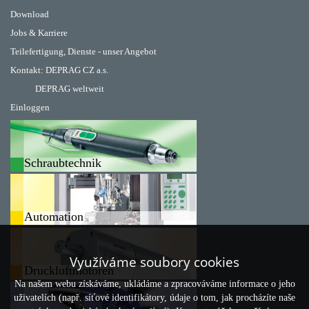
Download
Jobs & Karriere
Teilefertigung, Dienste - unser Angebot
Kontakt:
DEPRAG CZ a.s.
DEPRAG weltweit
Einloggen
Schraubtechnik
Automation
Využíváme soubory cookies
Druckluftmotoren
Na našem webu získáváme, ukládáme a zpracováváme informace o jeho
uživatelích (např. síťové identifikátory, údaje o tom, jak procházíte naše