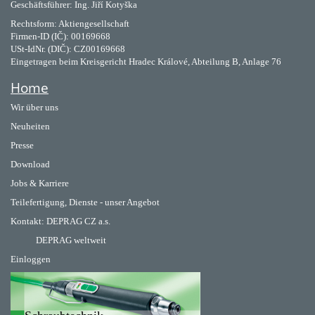
Geschäftsführer: Ing. Jiří Kotyška
Rechtsform: Aktiengesellschaft
Firmen-ID (IČ): 00169668
USt-IdNr. (DIČ): CZ00169668
Eingetragen beim Kreisgericht Hradec Králové, Abteilung B, Anlage 76
Home
Wir über uns
Neuheiten
Presse
Download
Jobs & Karriere
Teilefertigung, Dienste - unser Angebot
Kontakt:
DEPRAG CZ a.s.
DEPRAG weltweit
Einloggen