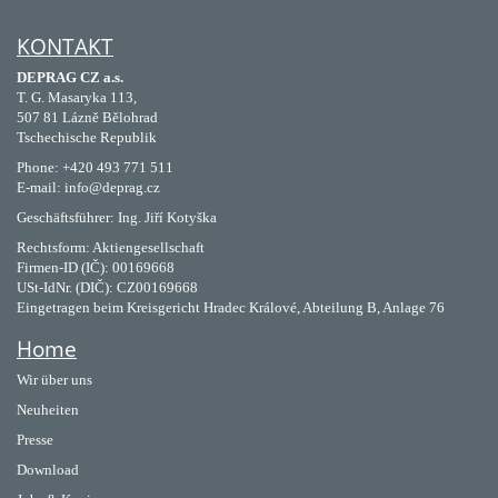
KONTAKT
DEPRAG CZ a.s.
T. G. Masaryka 113,
507 81 Lázně Bělohrad
Tschechische Republik
Phone: +420 493 771 511
E-mail: info@deprag.cz
Geschäftsführer: Ing. Jiří Kotyška
Rechtsform: Aktiengesellschaft
Firmen-ID (IČ): 00169668
USt-IdNr. (DIČ): CZ00169668
Eingetragen beim Kreisgericht Hradec Králové, Abteilung B, Anlage 76
Home
Wir über uns
Neuheiten
Presse
Download