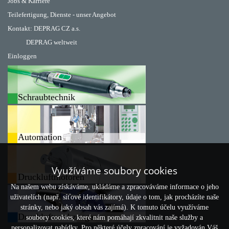
Jobs & Karriere
Teilefertigung, Dienste - unser Angebot
Kontakt:
DEPRAG CZ a.s.
DEPRAG weltweit
Einloggen
Schraubtechnik
Automation
Využíváme soubory cookies
Druckluftmotoren
Na našem webu získáváme, ukládáme a zpracováváme informace o jeho
uživatelích (např. síťové identifikátory, údaje o tom, jak procházíte naše
stránky, nebo jaký obsah vás zajímá). K tomuto účelu využíváme
Druckluftwerkzeuge
soubory cookies, které nám pomáhají zkvalitnit naše služby a
personalizovat nabídky. Pro některé účely zpracování je vyžadován Váš