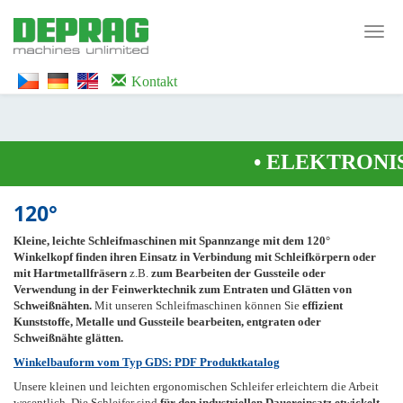
<noscript><iframe src="https://www.googletagmanager.com/ns.html?id=GTM-
WTG9QS7C" height="0" width="0" style="display:none;visibility:hidden">
Toggl
</iframe></noscript>
navig
Kontakt
•
ELEKTRONIS
120°
Kleine, leichte Schleifmaschinen mit Spannzange mit dem 120°
Winkelkopf finden ihren Einsatz in Verbindung mit Schleifkörpern oder
mit Hartmetallfräsern
z.B.
zum Bearbeiten der Gussteile oder
Verwendung in der Feinwerktechnik zum Entraten und Glätten von
Schweißnähten.
Mit unseren Schleifmaschinen können Sie
effizient
Kunststoffe, Metalle und Gussteile bearbeiten, entgraten oder
Schweißnähte glätten.
Winkelbauform vom Typ GDS: PDF Produktkatalog
Unsere kleinen und leichten ergonomischen Schleifer erleichtern die Arbeit
wesentlich. Die Schleifer sind
für den industriellen Dauereinsatz etwickelt.