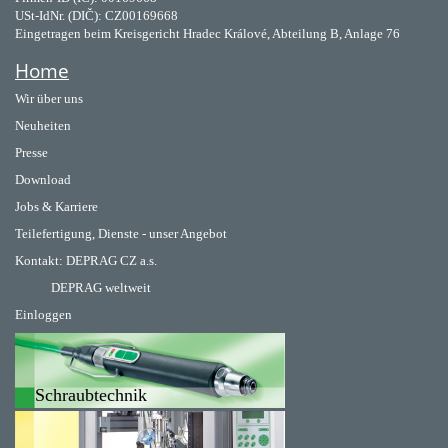
USt-IdNr. (DIČ): CZ00169668
Eingetragen beim Kreisgericht Hradec Králové, Abteilung B, Anlage 76
Home
Wir über uns
Neuheiten
Presse
Download
Jobs & Karriere
Teilefertigung, Dienste - unser Angebot
Kontakt:
DEPRAG CZ a.s.
DEPRAG weltweit
Einloggen
Schraubtechnik