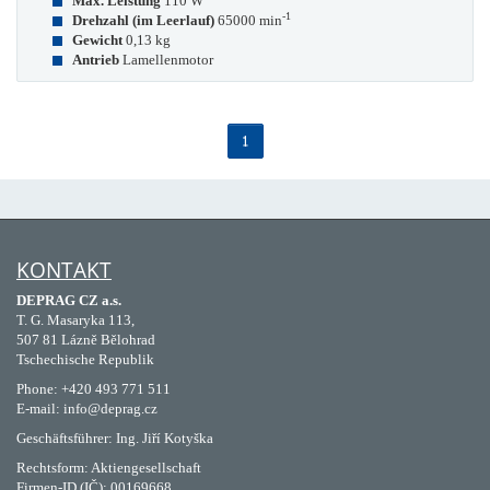
Max. Leistung
110 W
-1
Drehzahl (im Leerlauf)
65000 min
Gewicht
0,13 kg
Antrieb
Lamellenmotor
1
KONTAKT
DEPRAG CZ a.s.
T. G. Masaryka 113,
507 81 Lázně Bělohrad
Tschechische Republik
Phone: +420 493 771 511
E-mail: info@deprag.cz
Geschäftsführer: Ing. Jiří Kotyška
Rechtsform: Aktiengesellschaft
Firmen-ID (IČ): 00169668