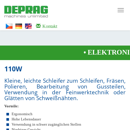
<noscript><iframe src="https://www.googletagmanager.com/ns.html?id=GTM-
WTG9QS7C" height="0" width="0" style="display:none;visibility:hidden">
Toggl
</iframe></noscript>
navig
Kontakt
•
ELEKTRONI
110W
Kleine, leichte Schleifer zum Schleifen, Fräsen,
Polieren, Bearbeitung von Gussteilen,
Verwendung in der Feinwerktechnik oder
Glätten von Schweißnähten.
Vorteile:
Ergonomisch
Hohe Lebensdauer
Verwendung in schwer zugänglichen Stellen
Niedriges Gewicht