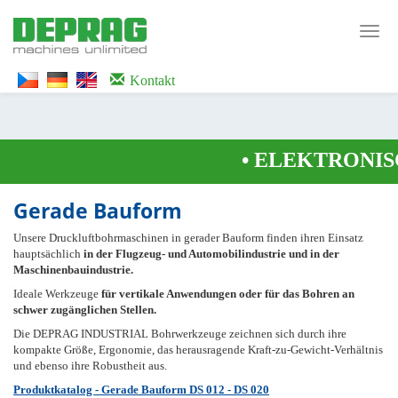
<noscript><iframe src="https://www.googletagmanager.com/ns.html?id=GTM-
WTG9QS7C" height="0" width="0" style="display:none;visibility:hidden">
Toggl
</iframe></noscript>
navig
Kontakt
•
ELEKTRONISC
Gerade Bauform
Unsere Druckluftbohrmaschinen in gerader Bauform finden ihren Einsatz
hauptsächlich
in der Flugzeug- und Automobilindustrie und in der
Maschinenbauindustrie.
Ideale Werkzeuge
für vertikale Anwendungen oder für das Bohren an
schwer zugänglichen Stellen.
Die DEPRAG INDUSTRIAL Bohrwerkzeuge zeichnen sich durch ihre
kompakte Größe, Ergonomie, das herausragende Kraft-zu-Gewicht-Verhältnis
und ebenso ihre Robustheit aus.
Produktkatalog - Gerade Bauform DS 012 - DS 020