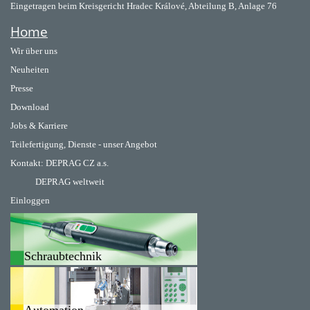
Eingetragen beim Kreisgericht Hradec Králové, Abteilung B, Anlage 76
Home
Wir über uns
Neuheiten
Presse
Download
Jobs & Karriere
Teilefertigung, Dienste - unser Angebot
Kontakt:
DEPRAG CZ a.s.
DEPRAG weltweit
Einloggen
Schraubtechnik