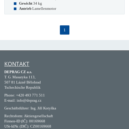
Gewicht
34 kg
Antrieb
Lamellenmotor
1
KONTAKT
DEPRAG CZ a.s.
T. G. Masaryka 113,
507 81 Lázně Bělohrad
Tschechische Republik
Phone: +420 493 771 511
E-mail: info@deprag.cz
Geschäftsführer: Ing. Jiří Kotyška
Rechtsform: Aktiengesellschaft
Firmen-ID (IČ): 00169668
USt-IdNr. (DIČ): CZ00169668