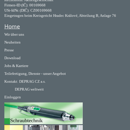
Firmen-ID (IČ): 00169668
USt-IdNr. (DIČ): CZ00169668
Eingetragen beim Kreisgericht Hradec Králové, Abteilung B, Anlage 76
Home
Wir über uns
Neuheiten
Presse
Download
Jobs & Karriere
Teilefertigung, Dienste - unser Angebot
Kontakt:
DEPRAG CZ a.s.
DEPRAG weltweit
Einloggen
Schraubtechnik