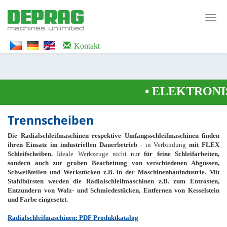
<noscript><iframe src="https://www.googletagmanager.com/ns.html?id=GTM-
WTG9QS7C" height="0" width="0" style="display:none;visibility:hidden">
Toggl
</iframe></noscript>
navig
Kontakt
•
ELEKTRONIS
Trennscheiben
Die Radialschleifmaschinen respektive Umfangsschleifmaschinen finden
ihren Einsatz im industriellen Dauerbetrieb
- in Verbindung
mit FLEX
Schleifscheiben.
Ideale Werkzeuge nicht nur
für feine Schleifarbeiten,
sondern auch zur groben Bearbeitung von verschiedenen Abgüssen,
Schweißteilen und Werkstücken z.B. in der Maschinenbauindustrie. Mit
Stahlbürsten werden die Radialschleifmaschinen z.B. zum Entrosten,
Entzundern von Walz- und Schmiedestücken, Entfernen von Kesselstein
und Farbe eingesetzt.
Radialschleifmaschinen: PDF Produktkatalog