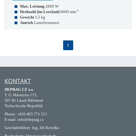
Max. Leistung
2800 W
-1
Drehzahl (im Leerlauf)
6600 min
Gewicht
5,5 kg
Antrieb
Lamellenmotor
1
KONTAKT
DEPRAG CZ a.s.
T. G. Masaryka 113,
507 81 Lázně Bělohrad
Tschechische Republik
Phone: +420 493 771 511
E-mail: info@deprag.cz
Geschäftsführer: Ing. Jiří Kotyška
Rechtsform: Aktiengesellschaft