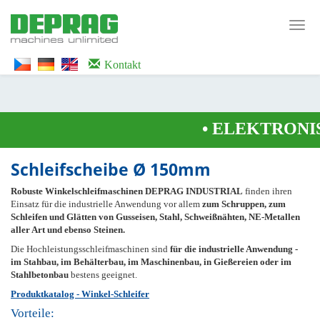
<noscript><iframe src="https://www.googletagmanager.com/ns.html?id=GTM-
WTG9QS7C" height="0" width="0" style="display:none;visibility:hidden">
Toggl
</iframe></noscript>
navig
Kontakt
•
ELEKTRONIS
Schleifscheibe Ø 150mm
Robuste Winkelschleifmaschinen DEPRAG INDUSTRIAL
finden ihren
Einsatz für die industrielle Anwendung vor allem
zum Schruppen, zum
Schleifen und Glätten von Gusseisen, Stahl, Schweißnähten, NE-Metallen
aller Art und ebenso Steinen.
Die Hochleistungsschleifmaschinen sind
für die industrielle Anwendung -
im Stahbau, im Behälterbau, im Maschinenbau, in Gießereien oder im
Stahlbetonbau
bestens geeignet.
Produktkatalog - Winkel-Schleifer
Vorteile: