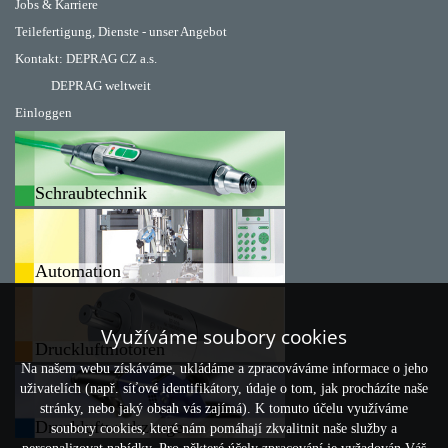
Jobs & Karriere
Teilefertigung, Dienste - unser Angebot
Kontakt:
DEPRAG CZ a.s.
DEPRAG weltweit
Einloggen
Schraubtechnik
Automation
Využíváme soubory cookies
Druckluftmotoren
Na našem webu získáváme, ukládáme a zpracováváme informace o jeho
uživatelích (např. síťové identifikátory, údaje o tom, jak procházíte naše
stránky, nebo jaký obsah vás zajímá). K tomuto účelu využíváme
Druckluftwerkzeuge
soubory cookies, které nám pomáhají zkvalitnit naše služby a