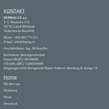
KONTAKT
DEPRAG CZ a.s.
T. G. Masaryka 113,
507 81 Lázně Bělohrad
Tschechische Republik
Phone: +420 493 771 511
E-mail: info@deprag.cz
Geschäftsführer: Ing. Jiří Kotyška
Rechtsform: Aktiengesellschaft
Firmen-ID (IČ): 00169668
USt-IdNr. (DIČ): CZ00169668
Eingetragen beim Kreisgericht Hradec Králové, Abteilung B, Anlage 76
Home
Wir über uns
Neuheiten
Presse
Download