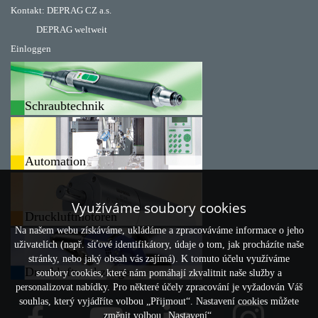
Kontakt:
DEPRAG CZ a.s.
DEPRAG weltweit
Einloggen
Schraubtechnik
Automation
Využíváme soubory cookies
Druckluftmotoren
Na našem webu získáváme, ukládáme a zpracováváme informace o jeho
uživatelích (např. síťové identifikátory, údaje o tom, jak procházíte naše
stránky, nebo jaký obsah vás zajímá). K tomuto účelu využíváme
Druckluftwerkzeuge
soubory cookies, které nám pomáhají zkvalitnit naše služby a
personalizovat nabídky. Pro některé účely zpracování je vyžadován Váš
souhlas, který vyjádříte volbou „Přijmout“. Nastavení cookies můžete
změnit volbou „Nastavení“.