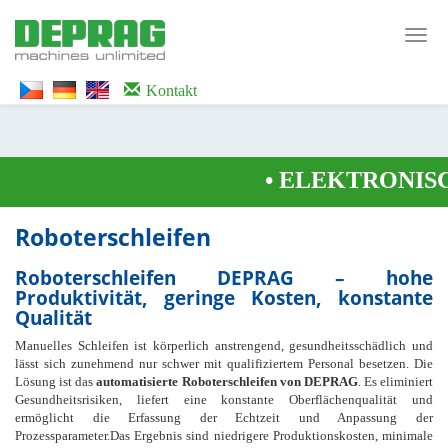
<noscript><iframe src="https://www.googletagmanager.com/ns.html?id=GTM-
WTG9QS7C" height="0" width="0" style="display:none;visibility:hidden">
Toggl
</iframe></noscript>
navig
Kontakt
•
ELEKTRONISC
Roboterschleifen
Roboterschleifen DEPRAG – hohe
Produktivität, geringe Kosten, konstante
Qualität
Manuelles Schleifen ist körperlich anstrengend, gesundheitsschädlich und
lässt sich zunehmend nur schwer mit qualifiziertem Personal besetzen. Die
Lösung ist das
automatisierte Roboterschleifen von DEPRAG
. Es eliminiert
Gesundheitsrisiken, liefert eine konstante Oberflächenqualität und
ermöglicht die Erfassung der Echtzeit und Anpassung der
Prozessparameter.Das Ergebnis sind niedrigere Produktionskosten, minimale