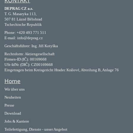
KONTAKT
DEPRAG CZ a.s.
T. G. Masaryka 113,
507 81 Lázně Bělohrad
Tschechische Republik
Phone: +420 493 771 511
E-mail: info@deprag.cz
Geschäftsführer: Ing. Jiří Kotyška
Rechtsform: Aktiengesellschaft
Firmen-ID (IČ): 00169668
USt-IdNr. (DIČ): CZ00169668
Eingetragen beim Kreisgericht Hradec Králové, Abteilung B, Anlage 76
Home
Wir über uns
Neuheiten
Presse
Download
Jobs & Karriere
Teilefertigung, Dienste - unser Angebot