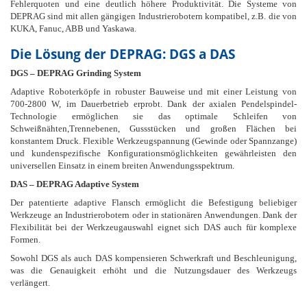
Fehlerquoten und eine deutlich höhere Produktivität. Die Systeme von
DEPRAG sind mit allen gängigen Industrierobotern kompatibel, z.B. die von
KUKA, Fanuc, ABB und Yaskawa.
Die Lösung der DEPRAG: DGS a DAS
DGS – DEPRAG Grinding System
Adaptive Roboterköpfe in robuster Bauweise und mit einer Leistung von
700-2800 W, im Dauerbetrieb erprobt. Dank der axialen Pendelspindel-
Technologie ermöglichen sie das optimale Schleifen von
Schweißnähten,Trennebenen, Gussstücken und großen Flächen bei
konstantem Druck. Flexible Werkzeugspannung (Gewinde oder Spannzange)
und kundenspezifische Konfigurationsmöglichkeiten gewährleisten den
universellen Einsatz in einem breiten Anwendungsspektrum.
DAS – DEPRAG Adaptive System
Der patentierte adaptive Flansch ermöglicht die Befestigung beliebiger
Werkzeuge an Industrierobotern oder in stationären Anwendungen. Dank der
Flexibilität bei der Werkzeugauswahl eignet sich DAS auch für komplexe
Formen.
Sowohl DGS als auch DAS kompensieren Schwerkraft und Beschleunigung,
was die Genauigkeit erhöht und die Nutzungsdauer des Werkzeugs
verlängert.