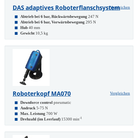
DAS adaptives Roboterflanschsystem
Vergleichen
Abtrieb bei 6 bar, Rückwärtsbewegung
247 N
Abtrieb bei 6 bar, Vorwärtsbewegung
295 N
Hub
40 mm
Gewicht
10,5 kg
Roboterkopf MA070
Vergleichen
Downforce control
pneumatic
Andruck
5-75 N
Max. Leistung
700 W
-1
Drehzahl (im Leerlauf)
15300 min