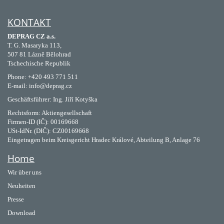
KONTAKT
DEPRAG CZ a.s.
T. G. Masaryka 113,
507 81 Lázně Bělohrad
Tschechische Republik
Phone: +420 493 771 511
E-mail: info@deprag.cz
Geschäftsführer: Ing. Jiří Kotyška
Rechtsform: Aktiengesellschaft
Firmen-ID (IČ): 00169668
USt-IdNr. (DIČ): CZ00169668
Eingetragen beim Kreisgericht Hradec Králové, Abteilung B, Anlage 76
Home
Wir über uns
Neuheiten
Presse
Download