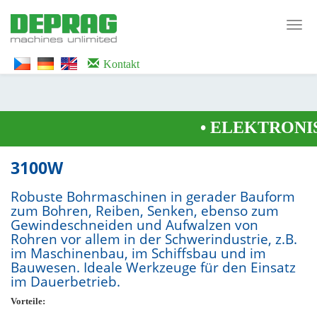
<noscript><iframe src="https://www.googletagmanager.com/ns.html?id=GTM-
WTG9QS7C" height="0" width="0" style="display:none;visibility:hidden">
Toggl
</iframe></noscript>
navig
Kontakt
•
ELEKTRONIS
3100W
Robuste Bohrmaschinen in gerader Bauform
zum Bohren, Reiben, Senken, ebenso zum
Gewindeschneiden und Aufwalzen von
Rohren vor allem in der Schwerindustrie, z.B.
im Maschinenbau, im Schiffsbau und im
Bauwesen. Ideale Werkzeuge für den Einsatz
im Dauerbetrieb.
Vorteile: