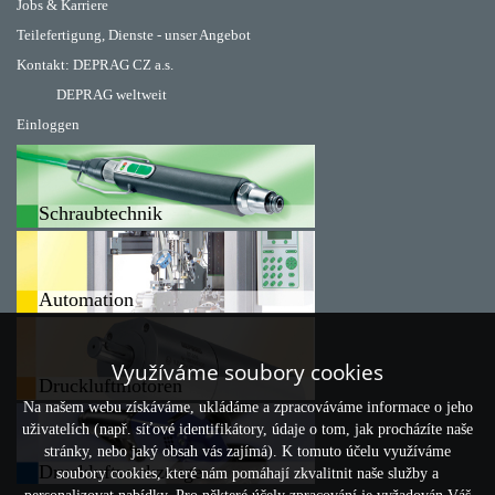
Jobs & Karriere
Teilefertigung, Dienste - unser Angebot
Kontakt:
DEPRAG CZ a.s.
DEPRAG weltweit
Einloggen
Schraubtechnik
Automation
Využíváme soubory cookies
Druckluftmotoren
Na našem webu získáváme, ukládáme a zpracováváme informace o jeho
uživatelích (např. síťové identifikátory, údaje o tom, jak procházíte naše
stránky, nebo jaký obsah vás zajímá). K tomuto účelu využíváme
Druckluftwerkzeuge
soubory cookies, které nám pomáhají zkvalitnit naše služby a