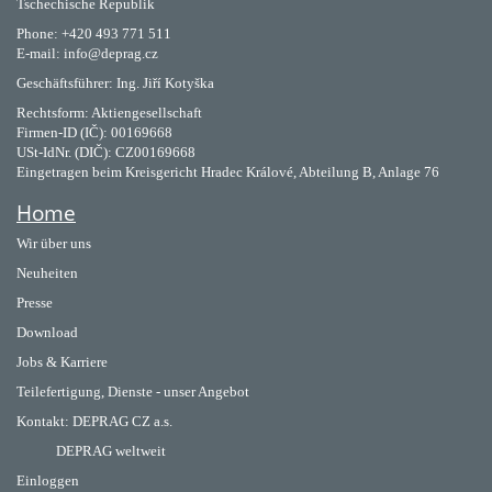
Tschechische Republik
Phone: +420 493 771 511
E-mail: info@deprag.cz
Geschäftsführer: Ing. Jiří Kotyška
Rechtsform: Aktiengesellschaft
Firmen-ID (IČ): 00169668
USt-IdNr. (DIČ): CZ00169668
Eingetragen beim Kreisgericht Hradec Králové, Abteilung B, Anlage 76
Home
Wir über uns
Neuheiten
Presse
Download
Jobs & Karriere
Teilefertigung, Dienste - unser Angebot
Kontakt:
DEPRAG CZ a.s.
DEPRAG weltweit
Einloggen