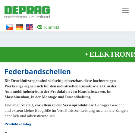
<noscript><iframe src="https://www.googletagmanager.com/ns.html?id=GTM-
WTG9QS7C" height="0" width="0" style="display:none;visibility:hidden">
Toggl
</iframe></noscript>
navig
Kontakt
•
ELEKTRONIS
Federbandschellen
Die Druckluftzangen sind vielseitig einsetzbar, diese hochwertigen
Werkzeuge eignen sich für den industriellen Einsatz wie z.B. in der
Automobilindustrie, in der Produktion von Haushaltswaren, im
Maschinenbau, in der Montage und Instandhaltung.
Enormer Vorteil, vor allem in der Serienproduktion:
Geringes Gewicht
und extrem kleine Baugröße im Verhältnis zur Leistung machen die Zangen
handlich und arbeitsfreundlich.
Produktkatalog
--