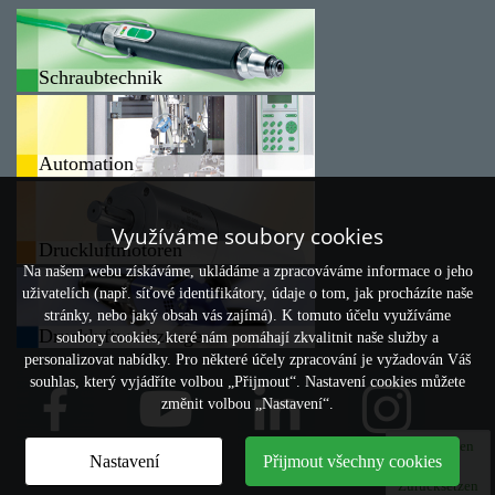
Schraubtechnik
Automation
Využíváme soubory cookies
Druckluftmotoren
Na našem webu získáváme, ukládáme a zpracováváme informace o jeho
uživatelích (např. síťové identifikátory, údaje o tom, jak procházíte naše
stránky, nebo jaký obsah vás zajímá). K tomuto účelu využíváme
Druckluftwerkzeuge
soubory cookies, které nám pomáhají zkvalitnit naše služby a
personalizovat nabídky. Pro některé účely zpracování je vyžadován Váš
souhlas, který vyjádříte volbou „Přijmout“. Nastavení cookies můžete
změnit volbou „Nastavení“.
Vergleichen
Nastavení
Přijmout všechny cookies
0
Zurücksetzen