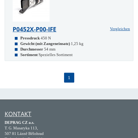
P0452X-P00-IFE
Vergleichen
Pressdruck
450 N
Gewicht (mit Zangeneinsatz)
1,25 kg
Durchmesser
54 mm
Sortiment
Spezielles Sortiment
1
KONTAKT
DEPRAG CZ a.s.
T. G. Masaryka 113,
507 81 Lázně Bělohrad