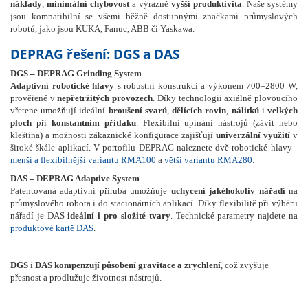
náklady
,
minimální chybovost
a výrazně
vyšší produktivita
. Naše systémy
jsou kompatibilní se všemi běžně dostupnými značkami průmyslových
robotů, jako jsou KUKA, Fanuc, ABB či Yaskawa.
DEPRAG řešení: DGS a DAS
DGS – DEPRAG Grinding System
Adaptivní robotické hlavy
s robustní konstrukcí a výkonem 700–2800 W,
prověřené v
nepřetržitých provozech
. Díky technologii axiálně plovoucího
vřetene umožňují ideální
broušení svarů
,
dělících rovin
,
nálitků
i
velkých
ploch
při
konstantním přítlaku
. Flexibilní upínání nástrojů (závit nebo
kleština) a možnosti zákaznické konfigurace zajišťují
univerzální využití
v
široké škále aplikací. V portofilu DEPRAG naleznete dvě robotické hlavy -
menší a flexibilnější variantu RMA100
a
větší variantu RMA280
.
DAS – DEPRAG Adaptive System
Patentovaná adaptivní příruba umožňuje
uchycení jakéhokoliv nářadí
na
průmyslového robota i do stacionárních aplikací. Díky flexibilitě při výběru
nářadí je DAS
ideální i pro složité tvary
. Technické parametry najdete na
produktové kartě DAS
.
DGS
i
DAS
kompenzují působení gravitace a zrychlení
, což zvyšuje
přesnost a prodlužuje životnost nástrojů.