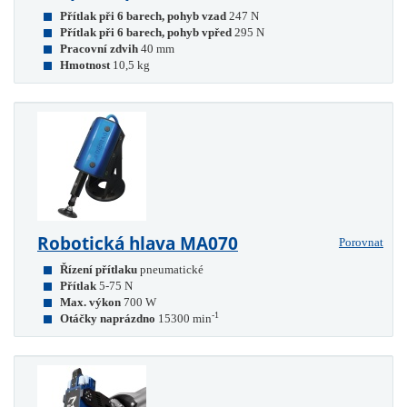
Přítlak při 6 barech, pohyb vzad
247 N
Přítlak při 6 barech, pohyb vpřed
295 N
Pracovní zdvih
40 mm
Hmotnost
10,5 kg
Robotická hlava MA070
Porovnat
Řízení přítlaku
pneumatické
Přítlak
5-75 N
Max. výkon
700 W
-1
Otáčky naprázdno
15300 min