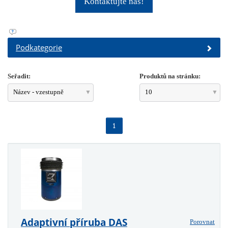
Kontaktujte nás!
Podkategorie
Seřadit:
Produktů na stránku:
Název - vzestupně
10
1
Adaptivní příruba DAS
Porovnat