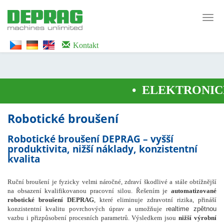
<noscript><iframe src="https://www.googletagmanager.com/ns.html?id=GTM-
WTG9QS7C" height="0" width="0" style="display:none;visibility:hidden">
Toggl
</iframe></noscript>
navig
Kontakt
•
ELEKTRONICK
Robotické broušení
Robotické broušení DEPRAG – vyšší
produktivita, nižší náklady, konzistentní
kvalita
Ruční broušení je fyzicky velmi náročné, zdraví škodlivé a stále obtížnější
na obsazení kvalifikovanou pracovní silou. Řešením je
automatizované
robotické broušení DEPRAG
, které eliminuje zdravotní rizika, přináší
konzistentní kvalitu povrchových úprav a umožňuje r
ealtime zpětnou
vazbu i přizpůsobení procesních parametrů. Výsledkem jsou
nižší výrobní