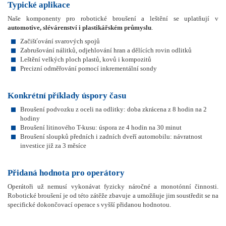
Typické aplikace
Naše komponenty pro robotické broušení a leštění se uplatňují v
automotive, slévárenství i plastikářském průmyslu
.
Začišťování svarových spojů
Zabrušování nálitků, odjehlování hran a dělících rovin odlitků
Leštění velkých ploch plastů, kovů i kompozitů
Precizní odměřování pomocí inkrementální sondy
Konkrétní příklady úspory času
Broušení podvozku z oceli na odlitky: doba zkrácena z 8 hodin na 2
hodiny
Broušení litinového T-kusu: úspora ze 4 hodin na 30 minut
Broušení sloupků předních i zadních dveří automobilu: návratnost
investice již za 3 měsíce
Přidaná hodnota pro operátory
Operátoři už nemusí vykonávat fyzicky náročné a monotónní činnosti.
Robotické broušení je od této zátěže zbavuje a umožňuje jim soustředit se na
specifické dokončovací operace s vyšší přidanou hodnotou.