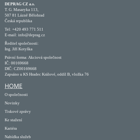
DEPRAG CZ a.s.
T. G. Masaryka 113,
507 81 Lázně Bělohrad
Česká republika
Tel: +420 493 771 511
E-mail: info@deprag.cz
Ředitel společnosti:
Ing. Jiří Kotyška
Právní forma: Akciová společnost
IČ: 00169668
DIČ: CZ00169668
Zapsáno u KS Hradec Králové, oddíl B, vložka 76
HOME
O společnosti
Novinky
Tiskové zprávy
Ke stažení
Kariéra
Nabídka služeb