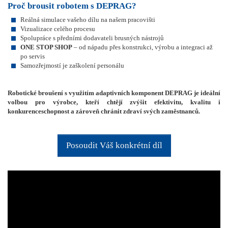
Proč brousit robotem s DEPRAG?
Reálná simulace vašeho dílu na našem pracovišti
Vizualizace celého procesu
Spolupráce s předními dodavateli brusných nástrojů
ONE STOP SHOP
– od nápadu přes konstrukci, výrobu a integraci až
po servis
Samozřejmostí je zaškolení personálu
Robotické broušení s využitím adaptivních komponent DEPRAG je ideální
volbou pro výrobce, kteří chtějí zvýšit efektivitu, kvalitu i
konkurenceschopnost a zároveň chránit zdraví svých zaměstnanců.
Posoudit Váš konkrétní díl