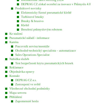
DEPRAG CZ získal ocenění za inovace v Průmyslu 4.0
Produktové novinky
Elektronicky řízené pneumatické kleště
Turbínové brusky
Brusky & brusivo
Kleště
Broušení průmyslovým robotem
Ke stažení
Pneumatické nářadí - informace
Kariéra
Pracovník servisu/montáže
Obchodně-technický specialista – automatizace
Sales Operations Specialist
Nabídka služeb
Test bezpečnosti krytu pneumatických brusek
Reklamace
Objednávka opravy
Kontakt
DEPRAG CZ a.s.
Zastoupení ve světě
Všeobecné obchodní podmínky
Mapa serveru
Přihlášení
Zapomenuté heslo