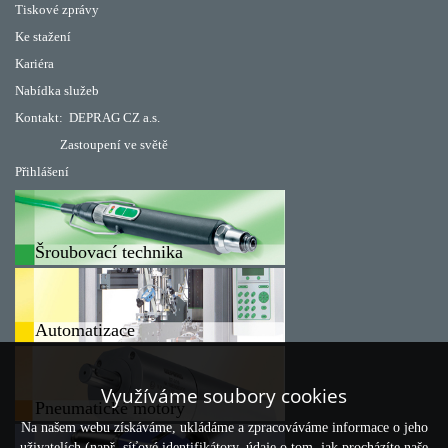
Tiskové zprávy
Ke stažení
Kariéra
Nabídka služeb
Kontakt:
DEPRAG CZ a.s.
Zastoupení ve světě
Přihlášení
Šroubovací technika
Automatizace
Využíváme soubory cookies
Pneumatické motory
Na našem webu získáváme, ukládáme a zpracováváme informace o jeho
uživatelích (např. síťové identifikátory, údaje o tom, jak procházíte naše