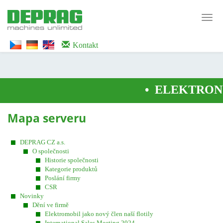
<noscript><iframe src="https://www.googletagmanager.com/ns.html?id=GTM-
WTG9QS7C" height="0" width="0" style="display:none;visibility:hidden">
Toggl
</iframe></noscript>
navig
Kontakt
•
ELEKTRONI
Mapa serveru
DEPRAG CZ a.s.
O společnosti
Historie společnosti
Kategorie produktů
Poslání firmy
CSR
Novinky
Dění ve firmě
Elektromobil jako nový člen naší flotily
International Sales Meeting 2024