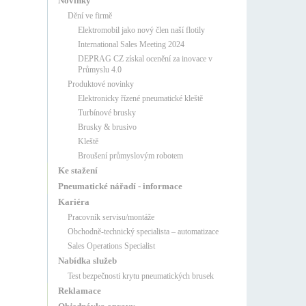
Novinky
Dění ve firmě
Elektromobil jako nový člen naší flotily
International Sales Meeting 2024
DEPRAG CZ získal ocenění za inovace v
Průmyslu 4.0
Produktové novinky
Elektronicky řízené pneumatické kleště
Turbínové brusky
Brusky & brusivo
Kleště
Broušení průmyslovým robotem
Ke stažení
Pneumatické nářadí - informace
Kariéra
Pracovník servisu/montáže
Obchodně-technický specialista – automatizace
Sales Operations Specialist
Nabídka služeb
Test bezpečnosti krytu pneumatických brusek
Reklamace