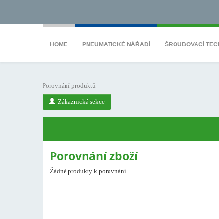
<noscript><iframe src="https://www.googletagmanager.com/ns.html?id=GTM-WTG9
HOME
PNEUMATICKÉ NÁŘADÍ
ŠROUBOVACÍ TEC
Porovnání produktů
Zákaznická sekce
Porovnání zboží
Žádné produkty k porovnání.