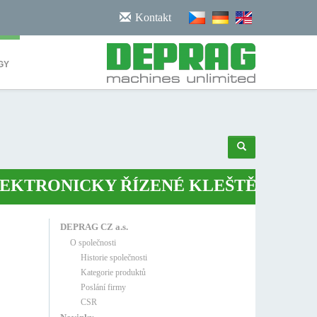
/noscript>
Kontakt
GY
TRONICKY ŘÍZENÉ KLEŠTĚ
•
ROBOT
DEPRAG CZ a.s.
O společnosti
Historie společnosti
Kategorie produktů
Poslání firmy
CSR