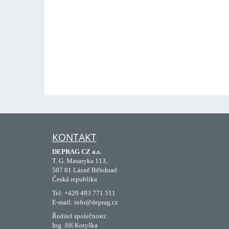
KONTAKT
DEPRAG CZ a.s.
T. G. Masaryka 113,
507 81 Lázně Bělohrad
Česká republika
Tel: +420 493 771 511
E-mail: info@deprag.cz
Ředitel společnosti:
Ing. Jiří Kotyška