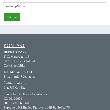
nahrát přílohu
KONTAKT
DEPRAG CZ a.s.
T. G. Masaryka 113,
507 81 Lázně Bělohrad
Česká republika
Tel: +420 493 771 511
E-mail: info@deprag.cz
Ředitel společnosti:
Ing. Jiří Kotyška
Právní forma: Akciová společnost
IČ: 00169668
DIČ: CZ00169668
Zapsáno u KS Hradec Králové, oddíl B, vložka 76