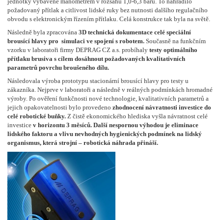
jednotky vybavené manometrem v rozsahu 1,0-6,3 barů. To nahradilo
požadovaný přítlak a citlivost lidské ruky bez nutnosti dalšího regulačního
obvodu s elektronickým řízením přítlaku. Celá konstrukce tak byla na světě.
Následně byla zpracována
3D technická dokumentace celé speciální
brousící hlavy pro simulaci ve spojení s robotem.
Současně na funkčním
vzorku v laboratoři firmy DEPRAG CZ a.s. probíhaly
testy optimálního
přítlaku brusiva s cílem dosáhnout požadovaných kvalitativních
parametrů povrchu broušeného dílu.
Následovala výroba prototypu stacionární brousící hlavy pro testy u
zákazníka. Nejprve v laboratoři a následně v reálných podmínkách hromadné
výroby. Po ověření funkčnosti nové technologie, kvalitativních parametrů a
jejich opakovatelnosti bylo provedeno
zhodnocení návratnosti investice do
celé robotické buňky.
Z čistě ekonomického hlediska vyšla návratnost celé
investice
v horizontu 3 měsíců.
Další nespornou výhodou je eliminace
lidského faktoru a vlivu nevhodných hygienických podmínek na lidský
organismus, která strojní – robotická náhrada přináší.