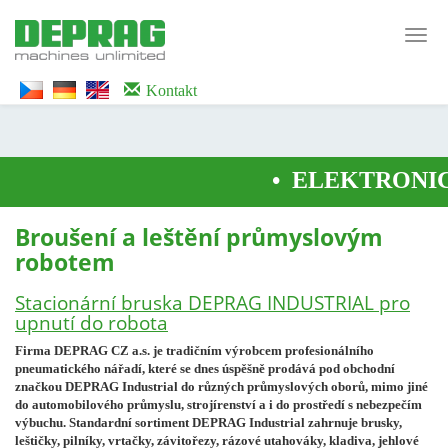
<noscript><iframe src="https://www.googletagmanager.com/ns.html?id=GTM-
WTG9QS7C" height="0" width="0" style="display:none;visibility:hidden">
Toggl
</iframe></noscript>
navig
Kontakt
•
ELEKTRONICK
Broušení a leštění průmyslovým
robotem
Stacionární bruska DEPRAG INDUSTRIAL pro
upnutí do robota
Firma DEPRAG CZ a.s. je tradičním výrobcem profesionálního
pneumatického nářadí, které se dnes úspěšně prodává pod obchodní
značkou DEPRAG Industrial do různých průmyslových oborů, mimo jiné
do automobilového průmyslu, strojírenství a i do prostředí s nebezpečím
výbuchu. Standardní sortiment DEPRAG Industrial zahrnuje brusky,
leštičky, pilníky, vrtačky, závitořezy, rázové utahováky, kladiva, jehlové