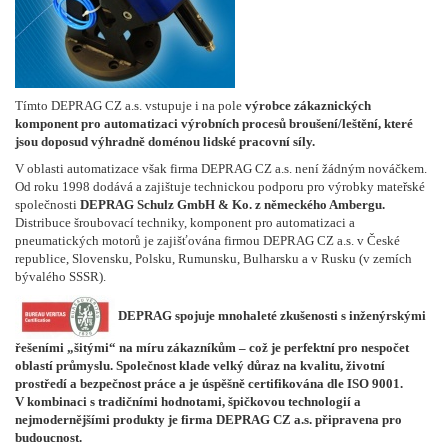
Tímto DEPRAG CZ a.s. vstupuje i na pole
výrobce zákaznických
komponent pro automatizaci výrobních procesů broušení/leštění, které
jsou doposud výhradně doménou lidské pracovní síly.
V oblasti automatizace však firma DEPRAG CZ a.s. není žádným nováčkem.
Od roku 1998 dodává a zajištuje technickou podporu pro výrobky mateřské
společnosti
DEPRAG Schulz GmbH & Ko. z německého Ambergu.
Distribuce šroubovací techniky, komponent pro automatizaci a
pneumatických motorů je zajišťována firmou DEPRAG CZ a.s. v České
republice, Slovensku, Polsku, Rumunsku, Bulharsku a v Rusku (v zemích
bývalého SSSR).
DEPRAG spojuje mnohaleté zkušenosti s inženýrskými
řešeními „šitými“ na míru zákazníkům – což je perfektní pro nespočet
oblastí průmyslu. Společnost klade velký důraz na kvalitu, životní
prostředí a bezpečnost práce a je úspěšně certifikována dle ISO 9001.
V kombinaci s tradičními hodnotami, špičkovou technologií a
nejmodernějšími produkty je firma DEPRAG CZ a.s. připravena pro
budoucnost.