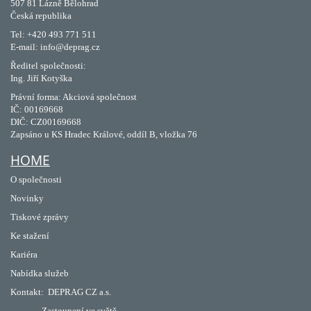
507 81 Lázně Bělohrad
Česká republika
Tel: +420 493 771 511
E-mail: info@deprag.cz
Ředitel společnosti:
Ing. Jiří Kotyška
Právní forma: Akciová společnost
IČ: 00169668
DIČ: CZ00169668
Zapsáno u KS Hradec Králové, oddíl B, vložka 76
HOME
O společnosti
Novinky
Tiskové zprávy
Ke stažení
Kariéra
Nabídka služeb
Kontakt:
DEPRAG CZ a.s.
Zastoupení ve světě