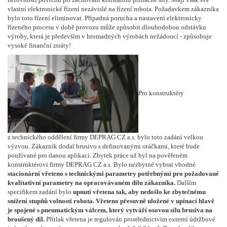
vlastní elektronické řízení nezávislé na řízení robota. Požadavkem zákazníka
bylo toto řízení eliminovat. Případná porucha a nastavení elektronicky
řízeného procesu v době provozu může způsobit dlouhodobou odstávku
výroby, která je především v hromadných výrobách nežádoucí - způsobuje
vysoké finanční ztráty!
Pro konstruktéry
z technického oddělení firmy DEPRAG CZ a.s. bylo toto zadání velkou
výzvou. Zákazník dodal brusivo s definovanými otáčkami, které bude
používané pro danou aplikaci. Zbytek práce už byl na pověřeném
konstruktérovi firmy DEPRAG CZ a.s. Bylo nezbytné vybrat vhodné
stacionární vřeteno s technickými parametry potřebnými pro požadované
kvalitativní parametry na opracovávaném dílu zákazníka.
Dalším
specifikem zadání bylo
upnutí vřetena tak, aby nedošlo ke zbytečnému
snížení stupňů volnosti robota.
Vřeteno přesuvně uložené v upínací hlavě
je spojené s pneumatickým válcem, který vytváří osovou sílu brusiva na
broušený díl.
Přítlak vřetena je regulován prostřednictvím externí údržbové