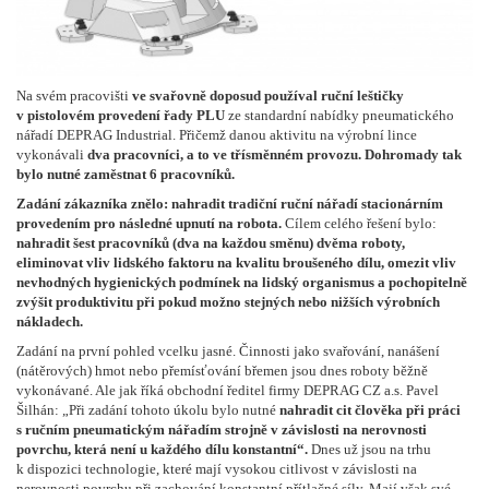
Na svém pracovišti
ve svařovně doposud používal ruční leštičky
v pistolovém provedení řady PLU
ze standardní nabídky pneumatického
nářadí DEPRAG Industrial. Přičemž danou aktivitu na výrobní lince
vykonávali
dva pracovníci, a to ve třísměnném provozu. Dohromady tak
bylo nutné zaměstnat 6 pracovníků.
Zadání zákazníka znělo:
nahradit tradiční ruční nářadí stacionárním
provedením pro následné upnutí na robota.
Cílem celého řešení bylo:
nahradit šest pracovníků (dva na každou směnu) dvěma roboty,
eliminovat vliv lidského faktoru na kvalitu broušeného dílu, omezit vliv
nevhodných hygienických podmínek na lidský organismus a pochopitelně
zvýšit produktivitu při pokud možno stejných nebo nižších výrobních
nákladech.
Zadání na první pohled vcelku jasné. Činnosti jako svařování, nanášení
(nátěrových) hmot nebo přemísťování břemen jsou dnes roboty běžně
vykonávané. Ale jak říká obchodní ředitel firmy DEPRAG CZ a.s. Pavel
Šilhán: „Při zadání tohoto úkolu bylo nutné
nahradit cit člověka při práci
s ručním pneumatickým nářadím strojně v závislosti na nerovnosti
povrchu, která není u každého dílu konstantní“.
Dnes už jsou na trhu
k dispozici technologie, které mají vysokou citlivost v závislosti na
nerovnosti povrchu při zachování konstantní přítlačné síly. Mají však své