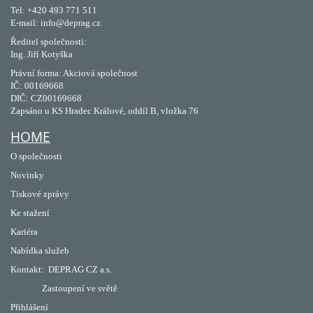
Tel: +420 493 771 511
E-mail: info@deprag.cz
Ředitel společnosti:
Ing. Jiří Kotyška
Právní forma: Akciová společnost
IČ: 00169668
DIČ: CZ00169668
Zapsáno u KS Hradec Králové, oddíl B, vložka 76
HOME
O společnosti
Novinky
Tiskové zprávy
Ke stažení
Kariéra
Nabídka služeb
Kontakt:
DEPRAG CZ a.s.
Zastoupení ve světě
Přihlášení