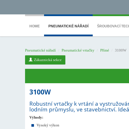
<noscript><iframe src="https://www.googletagmanager.com/ns.html?id=GTM-WTG9
HOME
PNEUMATICKÉ NÁŘADÍ
ŠROUBOVACÍ TEC
Pneumatické nářadí
Pneumatické vrtačky
Přímé
3100W
Zákaznická sekce
3100W
Robustní vrtačky k vrtání a vystružová
lodním průmyslu, ve stavebnictví. Ide
Výhody:
Vysoký výkon