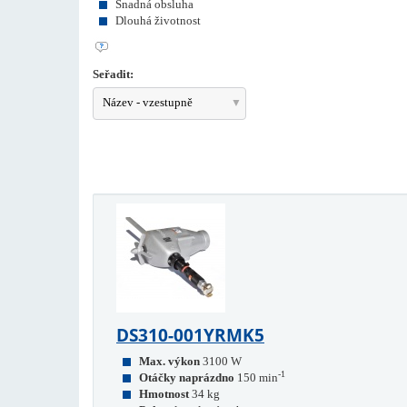
Snadná obsluha
Dlouhá životnost
Seřadit:
Název - vzestupně
DS310-001YRMK5
Max. výkon
3100 W
-1
Otáčky naprázdno
150 min
Hmotnost
34 kg