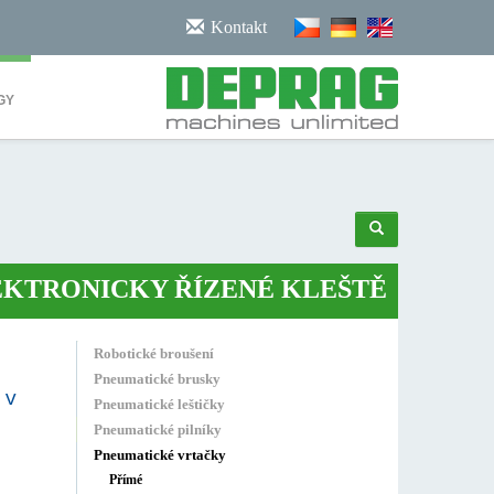
/noscript>
Kontakt
GY
ONICKY ŘÍZENÉ KLEŠTĚ
•
ROBOTIC
Robotické broušení
Pneumatické brusky
 v
Pneumatické leštičky
Pneumatické pilníky
Pneumatické vrtačky
Přímé