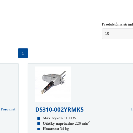
Produktů na strán
10
1
DS310-002YRMK5
Porovnat
P
Max. výkon
3100 W
-1
Otáčky naprázdno
220 min
Hmotnost
34 kg