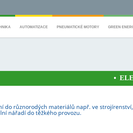
QS7C" height="0" width="0" style="display:none;visibility:hidden"></iframe><
HNIKA
AUTOMATIZACE
PNEUMATICKÉ MOTORY
GREEN ENER
•
ELEKTR
ní do různorodých materiálů např. ve strojírenství,
ální nářadí do těžkého provozu.