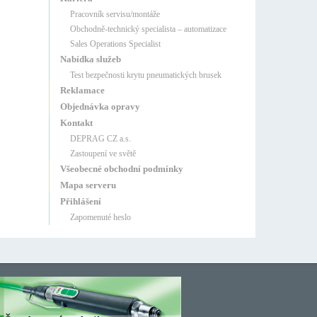
Pracovník servisu/montáže
Obchodně-technický specialista – automatizace
Sales Operations Specialist
Nabídka služeb
Test bezpečnosti krytu pneumatických brusek
Reklamace
Objednávka opravy
Kontakt
DEPRAG CZ a.s.
Zastoupení ve světě
Všeobecné obchodní podmínky
Mapa serveru
Přihlášení
Zapomenuté heslo