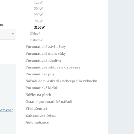
120W
200W
290W
700W
ku:
3100W
Úhlové
Pistolové
Pneumatické závitořezy
Pneumatické utahováky
Pneumatická kladiva
Pneumatické jehlové oklepávače
Pneumatické pily
Nářadí do prostředí s nebezpečím výbuchu
Pneumatické kleště
Nůžky na plech
Ostatní pneumatické nářadí
Příslušenství
orovnat
Zákaznická řešení
Automatizace