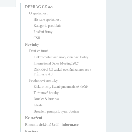
DEPRAG CZ a.s.
O společnosti
Historie společnosti
Kategorie produktů
Poslání firmy
CSR
Novinky
Dění ve firmě
Elektromobil jako nový člen naší flotily
International Sales Meeting 2024
DEPRAG CZ získal ocenění za inovace v
Průmyslu 4.0
Produktové novinky
Elektronicky řízené pneumatické kleště
Turbínové brusky
Brusky & brusivo
Kleště
Broušení průmyslovým robotem
Ke stažení
Pneumatické nářadí - informace
Kariéra