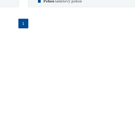
Pohon
lamelový pohon
1