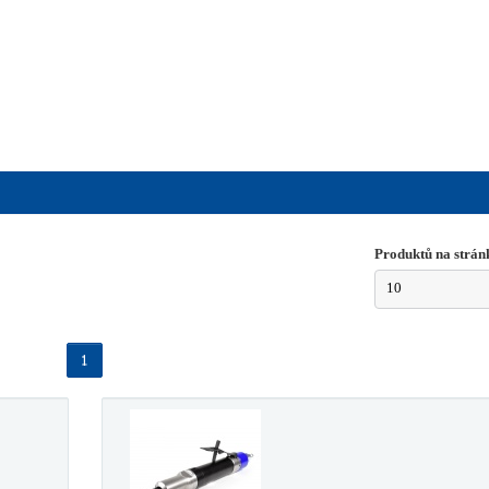
Produktů na strán
10
1