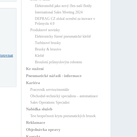
Elektromobil jako nový člen naší flotily
International Sales Meeting 2024
DEPRAG CZ získal ocenění za inovace v
Průmyslu 4.0
Produktové novinky
Elektronicky řízené pneumatické kleště
Turbínové brusky
Brusky & brusivo
orovnat
Kleště
Broušení průmyslovým robotem
Ke stažení
Pneumatické nářadí - informace
Kariéra
Pracovník servisu/montáže
Obchodně-technický specialista – automatizace
Sales Operations Specialist
Nabídka služeb
Test bezpečnosti krytu pneumatických brusek
Reklamace
Objednávka opravy
Kontakt