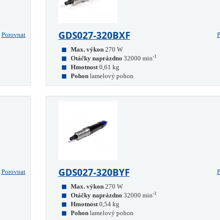
GDS027-320BXF
Porovnat
P
Max. výkon
270 W
-1
Otáčky naprázdno
32000 min
Hmotnost
0,61 kg
Pohon
lamelový pohon
GDS027-320BYF
Porovnat
P
Max. výkon
270 W
-1
Otáčky naprázdno
32000 min
Hmotnost
0,54 kg
Pohon
lamelový pohon