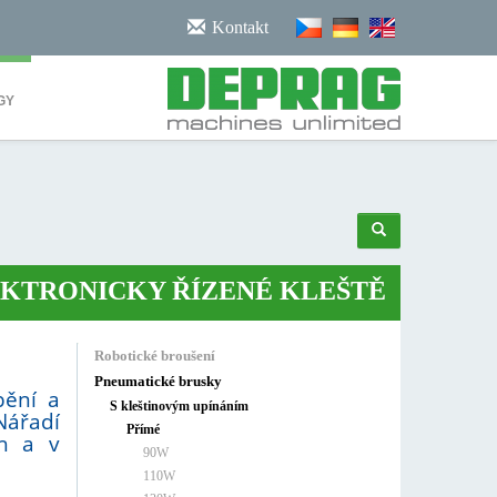
/noscript>
Kontakt
GY
NICKY ŘÍZENÉ KLEŠTĚ
•
ROBOTICK
Robotické broušení
Pneumatické brusky
bění a
S kleštinovým upínáním
Nářadí
Přímé
ch a v
90W
110W