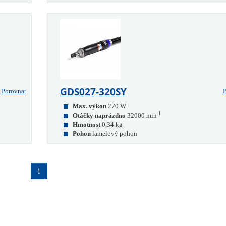
GDS027-320SY
Porovnat
P
Max. výkon
270 W
-1
Otáčky naprázdno
32000 min
Hmotnost
0,34 kg
Pohon
lamelový pohon
1