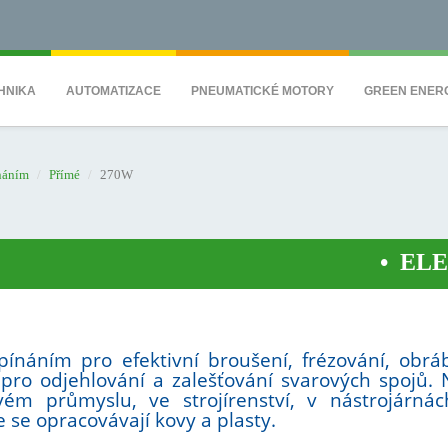
QS7C" height="0" width="0" style="display:none;visibility:hidden"></iframe><
HNIKA
AUTOMATIZACE
PNEUMATICKÉ MOTORY
GREEN ENER
náním
Přímé
270W
•
ELEKTRO
ínáním pro efektivní broušení, frézování, obrá
 pro odjehlování a zalešťování svarových spojů. 
vém průmyslu, ve strojírenství, v nástrojárná
se opracovávají kovy a plasty.