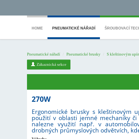
<noscript><iframe src="https://www.googletagmanager.com/ns.html?id=GTM-WTG9
HOME
PNEUMATICKÉ NÁŘADÍ
ŠROUBOVACÍ TEC
Pneumatické nářadí
Pneumatické brusky
S kleštinovým upí
Zákaznická sekce
270W
Ergonomické brusky s kleštinovým up
použití v oblasti jemné mechaniky či
nalezne využití např. v automobilo
drobných průmyslových odvětvích, kde 
Výhody: