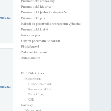
Pneumatické utahováky
Pneumatická kladiva
Pneumatické jehlové oklepávače
orovnat
Pneumatické pily
Nářadí do prostředí s nebezpečím výbuchu
Pneumatické kleště
Nůžky na plech
Ostatní pneumatické nářadí
Příslušenství
Zákaznická řešení
Automatizace
DEPRAG CZ a.s.
O společnosti
Historie společnosti
orovnat
Kategorie produktů
Poslání firmy
CSR
Novinky
Dění ve firmě