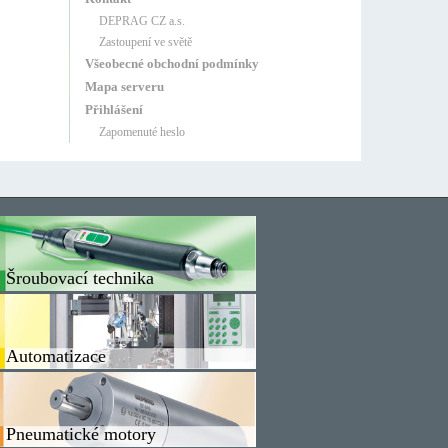
DEPRAG CZ a.s.
Zastoupení ve světě
Všeobecné obchodní podmínky
Mapa serveru
Přihlášení
Zapomenuté heslo
Šroubovací technika
Automatizace
Pneumatické motory