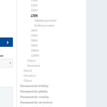
130W
150W
250W
270W
Základní provedení
Krátké provedení
300W
350W
500W
700W
1000W
ku:
1200W
Úhlové
Stacionární
Pásové
Obvodové
Úhlové
Pneumatické leštičky
Pneumatické pilníky
Pneumatické vrtačky
Pneumatické závitořezy