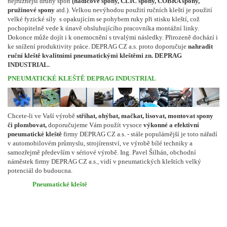
nejrůznější druhy spon
(hadicové spony, CLIC spony, COBRA spony,
pružinové spony
atd.). Velkou nevýhodou použití ručních kleští je použití
velké fyzické síly s opakujícím se pohybem ruky při stisku kleští, což
pochopitelně vede k únavě obsluhujícího pracovníka montážní linky.
Dokonce může dojít i k onemocnění s trvalými následky. Přirozeně dochází i
ke snížení produktivity práce. DEPRAG CZ a.s. proto doporučuje
nahradit
ruční kleště kvalitními pneumatickými kleštěmi zn. DEPRAG
INDUSTRIAL.
PNEUMATICKÉ KLEŠTĚ DEPRAG INDUSTRIAL
Chcete-li ve Vaší výrobě
střihat, ohýbat, mačkat, lisovat, montovat spony
či plombovat,
doporučujeme Vám použít vysoce
výkonné a efektivní
pneumatické kleště
firmy DEPRAG CZ a.s. - stále populárnější je toto nářadí
v automobilovém průmyslu, strojírenství, ve výrobě bílé techniky a
samozřejmě především v sériové výrobě. Ing. Pavel Šilhán, obchodní
náměstek firmy DEPRAG CZ a.s., vidí v pneumatických kleštích velký
potenciál do budoucna.
Pneumatické kleště