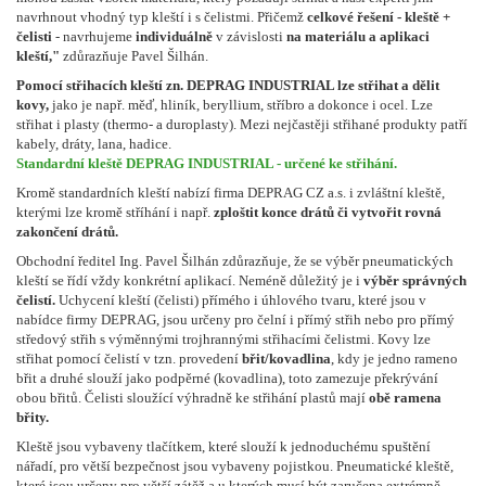
navrhnout vhodný typ kleští i s čelistmi. Přičemž
celkové řešení - kleště +
čelisti
- navrhujeme
individuálně
v závislosti
na materiálu a aplikaci
kleští,"
zdůrazňuje Pavel Šilhán.
Pomocí střihacích kleští zn. DEPRAG INDUSTRIAL lze střihat a dělit
kovy,
jako je např. měď, hliník, beryllium, stříbro a dokonce i ocel. Lze
střihat i plasty (thermo- a duroplasty). Mezi nejčastěji střihané produkty patří
kabely, dráty, lana, hadice.
Standardní kleště DEPRAG INDUSTRIAL - určené ke střihání.
Kromě standardních kleští nabízí firma DEPRAG CZ a.s. i zvláštní kleště,
kterými lze kromě stříhání i např.
zploštit konce drátů či vytvořit rovná
zakončení drátů.
Obchodní ředitel Ing. Pavel Šilhán zdůrazňuje, že se výběr pneumatických
kleští se řídí vždy konkrétní aplikací. Neméně důležitý je i
výběr správných
čelistí.
Uchycení kleští (čelisti) přímého i úhlového tvaru, které jsou v
nabídce firmy DEPRAG, jsou určeny pro čelní i přímý střih nebo pro přímý
středový střih s výměnnými trojhrannými střihacími čelistmi. Kovy lze
střihat pomocí čelistí v tzn. provedení
břit/kovadlina
, kdy je jedno rameno
břit a druhé slouží jako podpěrné (kovadlina), toto zamezuje překrývání
obou břitů. Čelisti sloužící výhradně ke střihání plastů mají
obě ramena
břity.
Kleště jsou vybaveny tlačítkem, které slouží k jednoduchému spuštění
nářadí, pro větší bezpečnost jsou vybaveny pojistkou. Pneumatické kleště,
které jsou určeny pro větší zátěž a u kterých musí být zaručena extrémně