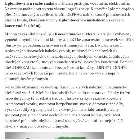
k plombování a ražbě znaků
u měřicích přístrojů, vodoměrů, elektroměrů.
Na razítku mohou být vyryta vlastní loga či znaky. K uzavření plomb dojde s
přesně definovaným zdvihem kleští. DEPRAG nabízí kromě plombovacích
kleští i kleště, které jsou určeny
k plombování a následnému zkrácení
konce vodiče (drátu).
Mnoho zákazníků požaduje i
lisovací/mačkací kleště,
které jsou vybaveny
vyměnitelnými lisovacími klouby a slouží ke zpracování koncovek vodičů s
plastovým pouzdrem, zalisování šestihranných tvarů, BNC konektorů,
izolovaných lisovacích kabelových ok, trubkových kabelových ok,
mačkacích kabelových ok, neizolovaných plochých konektorů, úhlových
plochých konektorů, trnových konektorů a W lisovacích konektorů. Pomocí
kleští DEPRAG lze montovat i bezpečnostní kroužky - DIN 471, DIN 472
nebo segerových kroužků pro hřídele, které naleznou využití např. v
automobilovém průmyslu.
Nelze zde obsáhnout veškeré aplikace, ve kterých naleznou pneumatické
kleště své využití. Kleštěmi lze odstřihávat hadice, montovat články řetězů
nebo dutých nýtů, mačkat a lisovat plastové zátky, vsazovat kotvící a
uzemňovací svorky, montovat bezpečnostní svorky, děrovat různé díly,
vysekávat díly z gumy, plastů, nekovových materiálů, značit plechy,
spojovat panty, natahovat ocelová lana, roztahovat koleje, rozšiřovat
kabelové průchody, ohýbat drátová oka, vyřezávat a střihat nejrůznější
otvory v různých odvětvích průmyslu.