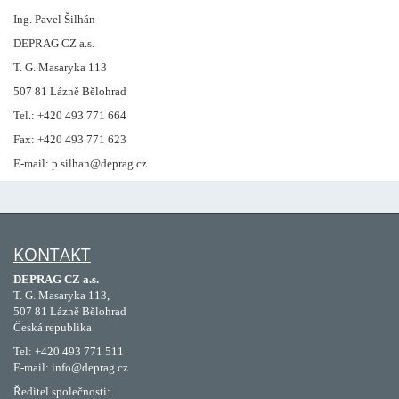
Ing. Pavel Šilhán
DEPRAG CZ a.s.
T. G. Masaryka 113
507 81 Lázně Bělohrad
Tel.: +420 493 771 664
Fax: +420 493 771 623
E-mail: p.silhan@deprag.cz
KONTAKT
DEPRAG CZ a.s.
T. G. Masaryka 113,
507 81 Lázně Bělohrad
Česká republika
Tel: +420 493 771 511
E-mail: info@deprag.cz
Ředitel společnosti: