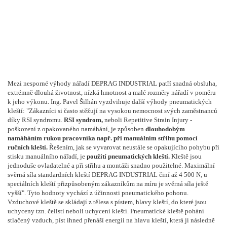
Mezi nesporné výhody nářadí DEPRAG INDUSTRIAL patří snadná obsluha,
extrémně dlouhá životnost, nízká hmotnost a malé rozměry nářadí v poměru
k jeho výkonu. Ing. Pavel Šilhán vyzdvihuje další výhody pneumatických
kleští: "Zákazníci si často stěžují na vysokou nemocnost svých zaměstnanců
díky RSI syndromu.
RSI syndrom,
neboli Repetitive Strain Injury -
poškození z opakovaného namáhání, je způsoben
dlouhodobým
namáháním rukou pracovníka např. při manuálním střihu pomocí
ručních kleští.
Řešením, jak se vyvarovat neustále se opakujícího pohybu při
stisku manuálního nářadí, je
použití pneumatických kleští.
Kleště jsou
jednoduše ovladatelné a při střihu a montáži snadno použitelné. Maximální
svěrná síla standardních kleští DEPRAG INDUSTRIAL činí až 4 500 N, u
speciálních kleští přizpůsobeným zákazníkům na míru je svěrná síla ještě
vyšší". Tyto hodnoty vychází z účinnosti pneumatického pohonu.
Vzduchové kleště se skládají z tělesa s pístem, hlavy kleští, do které jsou
uchyceny tzn. čelisti neboli uchycení kleští. Pneumatické kleště pohání
stlačený vzduch, píst ihned přenáší energii na hlavu kleští, která ji následně