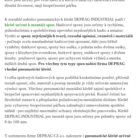
dlouhá životnost, mají bezpečnostní páčku.
K rozsáhlé nabídce pneumatických kleští DEPRAG INDUSTRIAL patří i
kleště určené k montáži spon.
Hadicové spony jsou určeny k rychlému,
jednoduchému a spolehlivému upevnění nejrůznějších hadic a armatur.
Vyrábí se
spony nejrůznějších tvarů, rozsahů upínání, rozměrů i materiálů
- počínaje zcela standardními hadicovými sponami, dále jsou běžně
vyráběny drátkové spony, spony bez ouška, s jedném nebo dvěma oušky,
spony s kloubovým svorníkem, šnekové spony, trubkové spony s dvěma
šrouby, pružinové spony, spony pro uchycení trubek výfuků a mnoha
dalších druhů spon.
Pro všechny tyto typy spon nabízí firma DEPRAG
vhodné pneumatické kleště.
I volba správných hadicových spon podléhá konkrétnímu použití, přičemž
rozsah upnutí, sílu, materiál a postup montáže je vždy určován samotnými
výrobci spon. Všechny pneumatické montážní kleště zajistí spolehlivé a
bezpečné zpracování nejrůznějších spojovacích prvků. Rozteč čelistí lze
flexibilně nastavit a přizpůsobit požadovaným montážním úlohám. Kleště
jsou vybaveny bezpečnostní páčkou zabraňující samovolnému spuštění
nářadí - pro zajištění maximální ochrany obsluhujícího pracovníka. Kleště
DEPRAG INDUSTRIAL pro montáž spon jsou určeny pro průměry spony od
8 do 100 mm.
V sortimentu firmy DEPRAG CZ a.s. naleznete i
pneumatické kleště určené