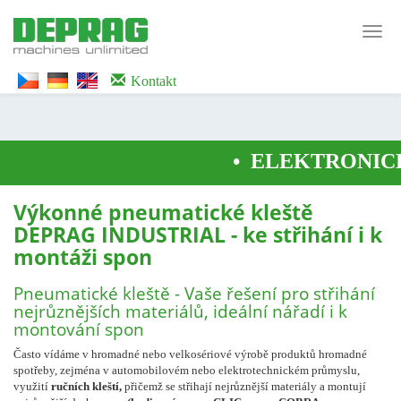
<noscript><iframe src="https://www.googletagmanager.com/ns.html?id=GTM-
WTG9QS7C" height="0" width="0" style="display:none;visibility:hidden">
Toggl
</iframe></noscript>
navig
Kontakt
•
ELEKTRONICK
Výkonné pneumatické kleště
DEPRAG INDUSTRIAL - ke střihání i k
montáži spon
Pneumatické kleště - Vaše řešení pro střihání
nejrůznějších materiálů, ideální nářadí i k
montování spon
Často vídáme v hromadné nebo velkosériové výrobě produktů hromadné
spotřeby, zejména v automobilovém nebo elektrotechnickém průmyslu,
využití
ručních kleští,
přičemž se střihají nejrůznější materiály a montují