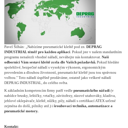
Pavel Šilhán: „Nabízíme pneumatické kleště pod zn.
DEPRAG
INDUSTRIAL téměř pro každou aplikaci
. Pokud jste v našem standardním
programu nenalezli vhodné nářadí, neváhejte nás kontaktovat.
Naši
odborníci Vám sestaví kleště zcela dle Vašich požadavků.
Pokud hledáte
spolehlivé, bezpečné nářadí s vysokým výkonem, ergonomickým
provedením a dlouhou životností, pneumatické kleště jsou tou správnou
volbou." Toto nářadí úspěšně prodáváme, ostatně jako veškeré nářadí
DEPRAG INDUSTRIAL, do celého světa.
K základním kompetencím firmy patří vedle
pneumatického nářadí
(v
nabídce brusky, leštičky, vrtačky, závitořezy, rázové utahováky, kladiva,
jehlové oklepávače, kleště, nůžky, pily, nářadí s certifikací ATEX určené
zejména do dolů, pilníky atd.) i
šroubovací technika, automatizace a
pneumatické motory.
Kontakt: