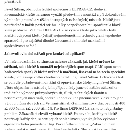
přenáší dál.
Pavel Šilhán, obchodní ředitel společnosti DEPRAG CZ, dodává:
Pneumatické kleště naleznou využití především v montáži a při dokončování
výrobních procesů a v těžko dostupných (stísněných) místech. Kleště jsou
použitelné
v každé pozici střihu
- díky bezpečnostnímu spouštění a hlavě,
která je otočná. Ve firmě DEPRAG CZ se vyrábí kleště jako celek - tedy
kleště i uchycení kleští (čelisti) nejmodernějšími technologiemi tepelného
zpracování pro zajištění dlouhé životnosti a tím také maximální
spolehlivosti nářadí.
Jak zvolit vhodné nářadí pro konkrétní aplikaci?
„V našem rozsáhlém sortimentu nalezne zákazník jak
kleště určené ke
střihání,
tak i
kleště k montáži nejrůznějších spon
(např. CLIC spon nebo
hadicových spon), či
kleště určené k mačkání, lisování nebo zcela speciální
kleště,"
objasňuje volbu vhodného nářadí Ing. Pavel Šilhán. Uchycení kleští
se volí dle požadované montážní či opravárenské úlohy. Ing. Pavel Šilhán:
„Toto objasním na následujícím případu, kdy jsme od našeho zákazníka -
tradičního výrobce průmyslových sít, filtrů, technických tkanin a
perforovaných materiálů, obdrželi poptávku na pneumatické kleště pro jeho
výrobu průmyslových sít. Ve firmě střihali čtyřmilimetrový drát pevnosti 400
až 900 N/mm (až 2000 střihů!). Pro firmu DEPRAG CZ a.s. toto nebyl žádný
problém. Zákazník si chválí vybrané kleště. Pracovníci, kteří tyto kleště
používají každý den, si cení jejich spolehlivosti, vynikajícího výkonu a
ergonomického provedení." Ing. Pavel Šilhán dodává: „Zákazníci nám
mohou zaslat vzorek materiálu, který požadují střihat a naši experti jim