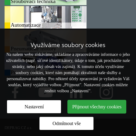
Šroubovací technika
Automatizace
Využíváme soubory cookies
Pneumatické motory
Na našem webu získáváme, ukládáme a zpracováváme informace o jeho
uživatelích (např. síťové identifikátory, údaje o tom, jak procházíte naše
stránky, nebo jaký obsah vás zajímá). K tomuto účelu využíváme
Pneumatické nářadí
soubory cookies, které nám pomáhají zkvalitnit naše služby a
personalizovat nabídky. Pro některé účely zpracování je vyžadován Váš
souhlas, který vyjádříte volbou „Přijmout“. Nastavení cookies můžete
změnit volbou „Nastavení“.
Nastavení
Přijmout všechny cookies
Odmítnout vše
DEPRAG CZ a.s.