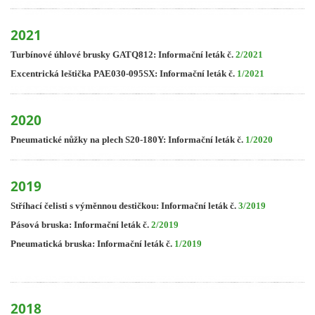
2021
Turbínové úhlové brusky GATQ812: Informační leták č.
2/2021
Excentrická leštička PAE030-095SX: Informační leták č.
1/2021
2020
Pneumatické nůžky na plech S20-180Y: Informační leták č.
1/2020
2019
Stříhací čelisti s výměnnou destičkou: Informační leták č.
3/2019
Pásová bruska: Informační leták č.
2/2019
Pneumatická bruska: Informační leták č.
1/2019
2018