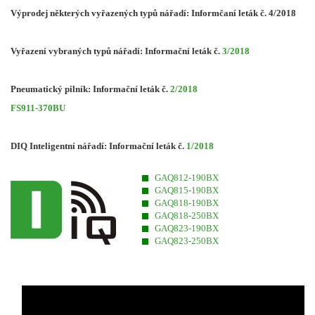
Výprodej některých vyřazených typů nářadí: Informčaní leták č. 4/2018
Vyřazení vybraných typů nářadí: Informační leták č.
3/2018
Pneumatický pilník: Informační leták č.
2/2018
FS911-370BU
DIQ Inteligentní nářadí: Informační leták č.
1/2018
GAQ812-190BX
GAQ815-190BX
GAQ818-190BX
GAQ818-250BX
GAQ823-190BX
GAQ823-250BX