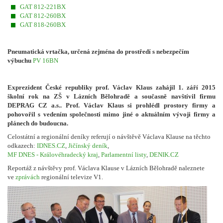
GAT 812-221BX
GAT 812-260BX
GAT 818-260BX
Pneumatick
á vrtačka, určen
á zejména do prostředí s nebezpečím
výbuchu
PV 16BN
Exprezident České republiky prof. Václav Klaus zahájil 1. září 2015
školní rok na ZŠ v Lázních Bělohradě a současně navštívil firmu
DEPRAG CZ a.s.. Prof. Václav Klaus si prohlédl prostory firmy a
pohovořil s vedením společnosti mimo jiné o aktuálním vývoji firmy a
plánech do budoucna.
Celostátní a regionální deníky referují o návštěvě Václava Klause na těchto
odkazech:
IDNES.CZ
,
Jičínský deník
,
MF DNES - Královéhradecký kraj
,
Parlamentní listy
,
DENIK.CZ
Reportáž z návštěvy prof. Václava Klause v Lázních Bělohradě naleznete
ve
zprávách
regionální televize V1.