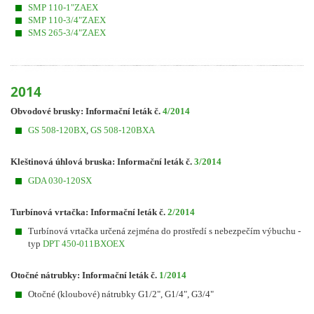
SMP 110-1"ZAEX
SMP 110-3/4"ZAEX
SMS 265-3/4"ZAEX
2014
Obvodové brusky: Informační leták č.
4/2014
GS 508-120BX
,
GS 508-120BXA
Kleštinová úhlová bruska: Informační leták č.
3/2014
GDA 030-120SX
Turbínová vrtačka: Informační leták č.
2
/2014
Turbínová vrtačka určená zejména do prostředí s nebezpečím výbuchu -
typ
DPT 450-011BXOEX
Otočné nátrubky: Informační leták č.
1/2014
Otočné (kloubové) nátrubky G1/2", G1/4", G3/4"