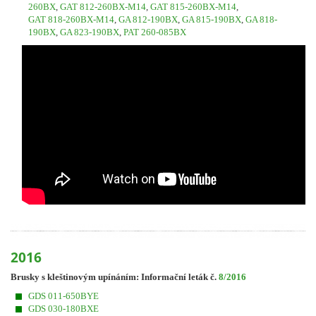
260BX
,
GAT 812-260BX-M14
,
GAT 815-260BX-M14
,
GAT 818-260BX-M14
,
GA 812-190BX
,
GA 815-190BX
,
GA 818-
190BX
,
GA 823-190BX
,
PAT 260-085BX
2016
Brusky s kleštinovým upínáním: Informační leták č
.
8/2016
GDS 011-650BYE
GDS 030-180BXE