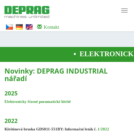
<noscript><iframe src="https://www.googletagmanager.com/ns.html?id=GTM-
WTG9QS7C" height="0" width="0" style="display:none;visibility:hidden">
Toggl
</iframe></noscript>
navig
Kontakt
•
ELEKTRONICKY 
Novinky: DEPRAG INDUSTRIAL
nářadí
2025
Elektronicky řízené pneumatické kleště
2022
Kleštinová bruska GDS011-551BY: Informační leták č.
1/2022