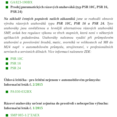
GA 823-190BX
Prodej pneumatických rázových utahováků (typ PSR 10C, PSR 16,
PSR 24)
Na základě četných poptávek našich zákazníků
jsme se rozhodli obnovit
výrobu rázových utahováků typu
PSR 10C, PSR 16 a PSR 24.
Tyto
utahováky jsou osvědčenou a levnější alternativou rázových utahováků
SMP, avšak bez regulace výkonu ve třech stupních, která není v některých
aplikacích požadována. Utahováky naleznou využití při průmyslovém
utahování a povolování šroubů, matic, svorníků ve velikostech od M8 do
M24 např. v automobilovém průmyslu, strojírenství, v profesionálních
servisech a servisních dílnách. Více informací naleznete ZDE:
PSR 10C
PSR 16
PSR 24
Úhlová leštička - pro leštění nejenom v automobilovém průmyslu:
Informační leták č.
2/2015
PA 030-032BX
Rázové utahováky určené zejména do prostředí s nebezpečím výbuchu:
Informační leták č.
1/2015
SMP 085-1/2"ZAEX