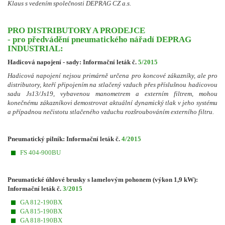
Klaus s vedením společnosti DEPRAG CZ a.s.
PRO DISTRIBUTORY A PRODEJCE
- pro předvádění pneumatického nářadí DEPRAG
INDUSTRIAL:
Hadicová napojení - sady: Informační leták č.
5/2015
Hadicová napojení nejsou primárně určena pro koncové zákazníky, ale pro
distributory, kteří připojením na stlačený vzduch přes příslušnou hadicovou
sadu Js13/Js19, vybavenou manometrem a externím filtrem, mohou
konečnému zákazníkovi demostrovat aktuální dynamický tlak v jeho systému
a případnou nečistotu stlačeného vzduchu rozšroubováním externího filtru.
Pneumatický pilník: Informační leták č.
4/2015
FS 404-900BU
Pneumatické úhlové brusky s lamelovým pohonem (výkon 1,9 kW):
Informační leták č.
3/2015
GA 812-190BX
GA 815-190BX
GA 818-190BX