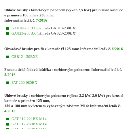
Úhlové brusky s lamelovým pohonem (výkon 2,5 kW) pro brusné kotouče
o průměru 180 mm a 230 mm:
Informační leták č
.
7/2016
GA 818-250BX
(náhrada GA 818-230BX)
GA 823-250BX
(náhrada GA 823-230BX)
Obvodové brusky pro flex kotouče
Ø 125 mm: Informační leták č.
6/2016
GS 812-150BXE
Pneumatická úhlová leštička s turbínovým pohonem: Informační leták č.
5/2016
PAT 260-085BX
Úhlové brusky s turbínovým pohonem (výkon 2,2 kW, 2,6 kW) pro brusné
kotouče o průměru 125 mm,
150 a 180 mm s vřetenem vybaveným závitem M14: Informační leták č.
4/2016
GAT 812-221BX-M14
GAT 812-260BX-M14