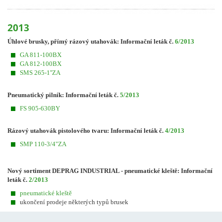
2013
Úhlové brusky, přímý rázový utahovák: Informační leták č.
6/2013
GA 811-100BX
GA 812-100BX
SMS 265-1''ZA
Pneumatický pilník: Informační leták č.
5/2013
FS 905-630BY
Rázový utahovák pistolového tvaru: Informační leták č.
4/2013
SMP 110-3/4"ZA
Nový sortiment DEPRAG INDUSTRIAL - pneumatické kleště: Informační
leták č.
2/2013
pneumatické kleště
ukončení prodeje některých typů brusek