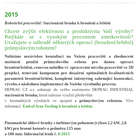
2015
Robotická pracoviště:
Stacionární bruska k broušení a leštění
Chcete zvýšit efektivnost a produktivitu Vaší výroby?
Potýkáte se s vysokým procentem zmetkovitosti?
Uvažujete o náhradě některých operací (broušení/leštění)
průmyslovým robotem?
Nabízíme nezávislou konzultaci na Vašem pracovišti a zhodnocení
možnosti použití průmyslového robota pro danou operaci
broušení/leštění, cenovou nabídku vč. zpracování návrhu pracoviště ve 3D
projekci, testování komponent pro dosažení optimálních kvalitativních
parametrů broušení/leštění, kompletní inženýring zahrnující konstrukci,
výrobu a následnou implementaci do Vašeho výrobního procesu.
DEPRAG CZ a.s. zařazuje do svého sortimentu DEPRAG INDUSTRIAL
stacionární brusku,
která nalezne využití především
v hromadných výrobách ve spojení
s průmyslovým robotem.
Více
informací:
End-of Arm-Tooling k broušení a leštění.
Pneumatické úhlové brusky s turbínovým pohonem (výkon 2,2 kW, 2,6
kW) pro brusné kotouče o průměru 125 mm
a 180 mm: Informační leták č.
6/2015