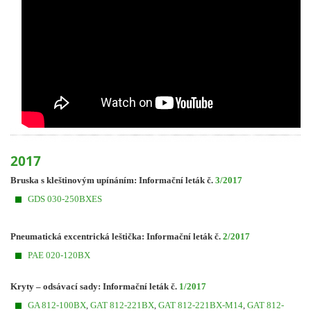
2017
Bruska s kleštinovým upínáním: Informační leták č.
3/2017
GDS 030-250BXES
Pneumatická excentrická leštička: Informační leták č.
2/2017
PAE 020-120BX
Kryty – odsávací sady
: Informační leták č
.
1/2017
GA 812-100BX
,
GAT 812-221BX
,
GAT 812-221BX-M14
,
GAT 812-