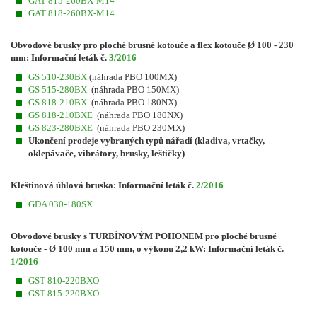
GAT 815-260BX-M14
GAT 818-260BX-M14
Obvodové brusky pro ploché brusné kotouče a flex kotouče
Ø 100 - 230
mm: Informační leták č.
3/2016
GS 510-230BX
(náhrada PBO 100MX)
GS 515-280BX
(náhrada PBO 150MX)
GS 818-210BX
(náhrada PBO 180NX)
GS 818-210BXE
(náhrada PBO 180NX)
GS 823-280BXE
(náhrada PBO 230MX)
Ukončení prodeje vybraných typů nářadí (kladiva, vrtačky,
oklepávače, vibrátory, brusky, leštičky)
Kleštinová úhlová bruska: Informační leták č.
2/2016
GDA 030-180SX
Obvodové brusky s TURBÍNOVÝM POHONEM pro ploché brusné
kotouče - Ø 100 mm a 150 mm, o výkonu 2,2 kW: Informační leták č.
1/2016
GST 810-220BXO
GST 815-220BXO