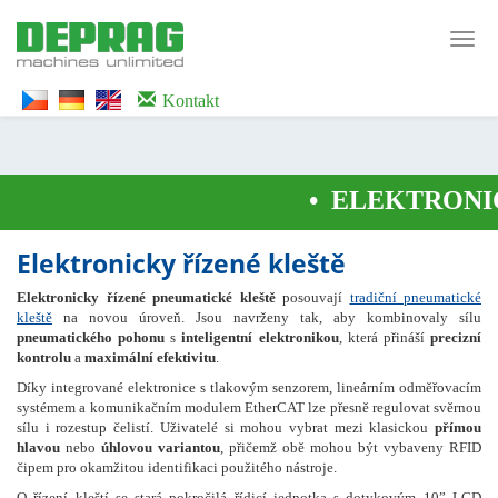
<noscript><iframe src="https://www.googletagmanager.com/ns.html?id=GTM-
WTG9QS7C" height="0" width="0" style="display:none;visibility:hidden">
Toggl
</iframe></noscript>
navig
Kontakt
•
ELEKTRONIC
Elektronicky řízené kleště
Elektronicky řízené pneumatické kleště
posouvají
tradiční pneumatické
kleště
na novou úroveň. Jsou navrženy tak, aby kombinovaly sílu
pneumatického pohonu
s
inteligentní elektronikou
, která přináší
precizní
kontrolu
a
maximální efektivitu
.
Díky integrované elektronice s tlakovým senzorem, lineárním odměřovacím
systémem a komunikačním modulem EtherCAT lze přesně regulovat svěrnou
sílu i rozestup čelistí. Uživatelé si mohou vybrat mezi klasickou
přímou
hlavou
nebo
úhlovou variantou
, přičemž obě mohou být vybaveny RFID
čipem pro okamžitou identifikaci použitého nástroje.
O řízení kleští se stará pokročilá řídicí jednotka s dotykovým 10” LCD