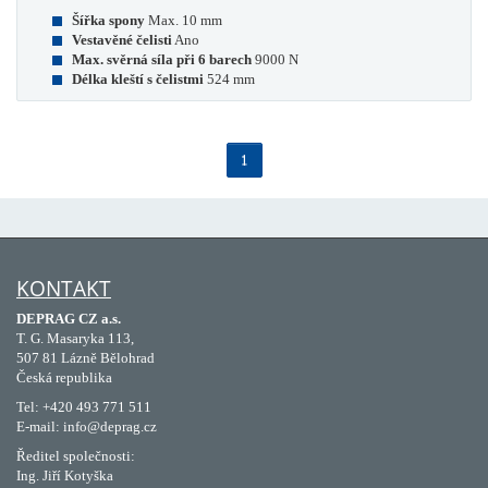
Šířka spony
Max. 10 mm
Vestavěné čelisti
Ano
Max. svěrná síla při 6 barech
9000 N
Délka kleští s čelistmi
524 mm
1
KONTAKT
DEPRAG CZ a.s.
T. G. Masaryka 113,
507 81 Lázně Bělohrad
Česká republika
Tel: +420 493 771 511
E-mail: info@deprag.cz
Ředitel společnosti:
Ing. Jiří Kotyška