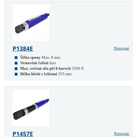
P1384E
Porovnat
Šířka spony
Max. 8 mm
Vestavěné čelisti
Ano
Max. svěrná síla při 6 barech
3500 N
Délka kleští s čelistmi
355 mm
P1457E
Porovnat