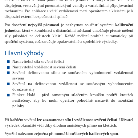
displejem, vestavěnými pneumatickými ventily a variabilními připojovacími
rozhraními. Pro aplikace s větší vzdáleností mezi operátorem a kleštěmi je k
dispozici externí bezpečnostní spínač.
Pro dosažení
nejvyšší přesnosti
je nezbytnou součástí systému
kalibrační
jednotka
, která v kombinaci s distančními měrkami umožňuje přesné měření
síly působící na čelistech kleští. Každé měření probíhá automaticky při
spuštění systému, což zaručuje opakovatelné a spolehlivé výsledky.
Hlavní výhody
Nastavitelná síla sevření čelistí
Nastavitelná vzdálenost sevření čelistí
Sevření definovanou silou se současném vyhodnocení vzdálenosti
sevření
Sevření na definovanou vzdálenost se současným vyhodnocením
dosažené síly
Funkce Hold - před samotným stlačením kroužku podrží kroužek
nestlačený, aby ho mohl operátor pohodlně nastavit do montážní
polohy
Při každém sevření
lze zaznamenat sílu i vzdálenost sevření čelistí
. Uživatel
výsledek okamžitě vidí díky diodám umístěných přímo na kleštích.
Využití naleznou zejména při
montáži ouškových hadicových spon
.